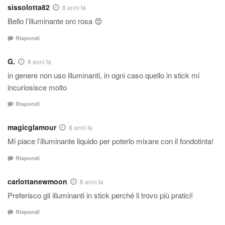
sissolotta82
8 anni fa
Bello l’illuminante oro rosa 😍
Rispondi
G.
8 anni fa
in genere non uso illuminanti, in ogni caso quello in stick mi
incuriosisce molto
Rispondi
magicglamour
8 anni fa
Mi piace l’illuminante liquido per poterlo mixare con il fondotinta!
Rispondi
carlottanewmoon
8 anni fa
Preferisco gli illuminanti in stick perché li trovo più pratici!
Rispondi