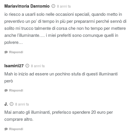
Mariavittoria Dantomio
8 anni fa
io riesco a usarli solo nelle occasioni speciali, quando metto in
preventivo un po’ di tempo in più per prepararmi perché sennò di
solito mi trucco talmente di corsa che non ho tempo per mettere
anche l’illuminante…. i miei preferiti sono comunque quelli in
polvere…
Rispondi
Isamirti27
8 anni fa
Mah io inizio ad essere un pochino stufa di questi illuminanti
però
Rispondi
J.
8 anni fa
Mai amato gli illuminanti, preferisco spendere 20 euro per
comprare altro.
Rispondi