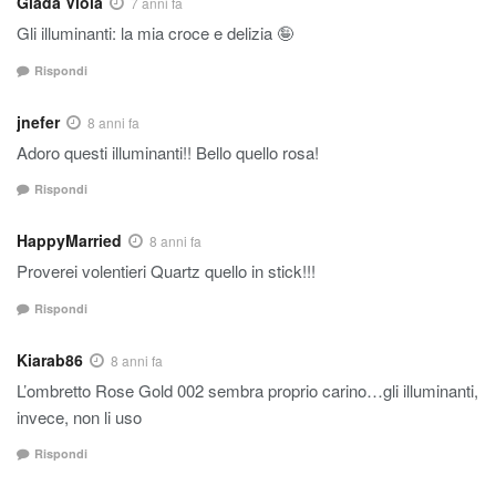
Giada Viola
7 anni fa
Gli illuminanti: la mia croce e delizia 🤪
Rispondi
jnefer
8 anni fa
Adoro questi illuminanti!! Bello quello rosa!
Rispondi
HappyMarried
8 anni fa
Proverei volentieri Quartz quello in stick!!!
Rispondi
Kiarab86
8 anni fa
L’ombretto Rose Gold 002 sembra proprio carino…gli illuminanti,
invece, non li uso
Rispondi