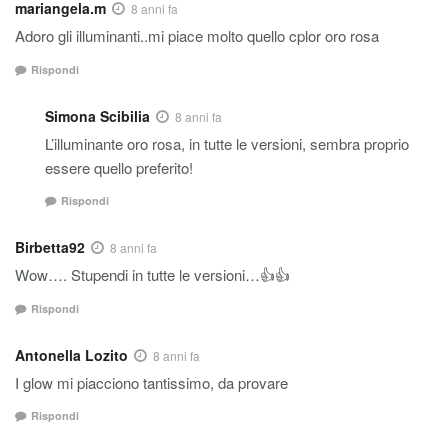
mariangela.m
8 anni fa
Adoro gli illuminanti..mi piace molto quello cplor oro rosa
Rispondi
Simona Scibilia
8 anni fa
L’illuminante oro rosa, in tutte le versioni, sembra proprio
essere quello preferito!
Rispondi
Birbetta92
8 anni fa
Wow…. Stupendi in tutte le versioni…👍👍
Rispondi
Antonella Lozito
8 anni fa
I glow mi piacciono tantissimo, da provare
Rispondi