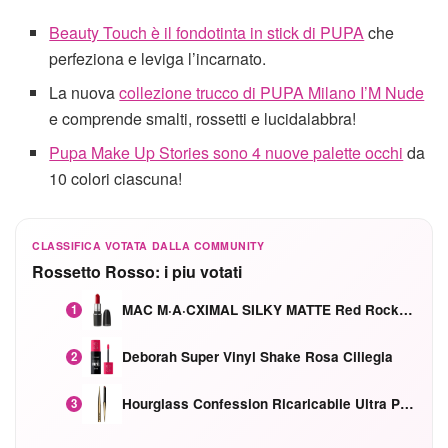
Beauty Touch è il fondotinta in stick di PUPA
che
perfeziona e leviga l’incarnato.
La nuova
collezione trucco di PUPA Milano I’M Nude
e comprende smalti, rossetti e lucidalabbra!
Pupa Make Up Stories sono 4 nuove palette occhi
da
10 colori ciascuna!
CLASSIFICA VOTATA DALLA COMMUNITY
Rossetto Rosso: i piu votati
MAC M·A·CXIMAL SILKY MATTE Red Rock mat
1
Deborah Super Vinyl Shake Rosa Ciliegia
2
Hourglass Confession Ricaricabile Ultra Preciso Ad Alta Intensità Secretly Classic Red
3