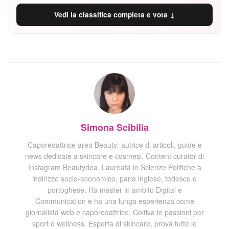
Vedi la classifica completa e vota ↓
Simona Scibilia
Caporedattrice area Beauty: autrice di articoli, guide e
news dedicate a skincare e cosmesi. Content curator di
Instagram Beautydea. Laureata in Scienze Politiche a
indirizzo socio-economico, parla inglese, tedesco e
portoghese. Ha master in ambito Digital e
Communication e ha una lunga esperienza come
giornalista web e caporedattrice. Coltiva le passioni per
sport e wellness. Esperta di skincare, prova tutte le