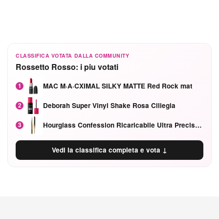
CLASSIFICA VOTATA DALLA COMMUNITY
Rossetto Rosso: i piu votati
MAC M·A·CXIMAL SILKY MATTE Red Rock mat
1
Deborah Super Vinyl Shake Rosa Ciliegia
2
Hourglass Confession Ricaricabile Ultra Preciso Ad Alta Intensità Secretly Classic Red
3
Vedi la classifica completa e vota ↓