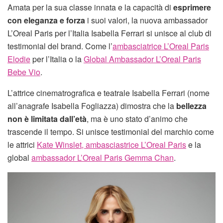
Amata per la sua classe innata e la capacità di
esprimere
con eleganza e forza
i suoi valori, la nuova ambassador
L’Oreal Paris per l’Italia Isabella Ferrari si unisce al club di
testimonial del brand. Come l’
ambasciatrice L’Oreal Paris
Elodie
per l’Italia o la
Global Ambassador L’Oreal Paris
Bebe Vio
.
L’attrice cinematrografica e teatrale Isabella Ferrari (nome
all’anagrafe Isabella Fogliazza) dimostra che la
bellezza
non è limitata dall’età
, ma è uno stato d’animo che
trascende il tempo. Si unisce testimonial del marchio come
le attrici
Kate Winslet, ambasciastrice L’Oreal Paris
e la
global
ambassador L’Oreal Paris Gemma Chan
.