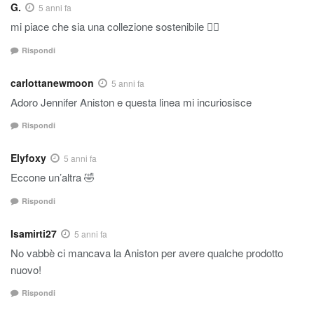
G.
5 anni fa
mi piace che sia una collezione sostenibile 👍🏼
Rispondi
carlottanewmoon
5 anni fa
Adoro Jennifer Aniston e questa linea mi incuriosisce
Rispondi
Elyfoxy
5 anni fa
Eccone un’altra 🤣
Rispondi
Isamirti27
5 anni fa
No vabbè ci mancava la Aniston per avere qualche prodotto
nuovo!
Rispondi