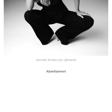
Jennifer Aniston pic: @lolavie
Advertisement