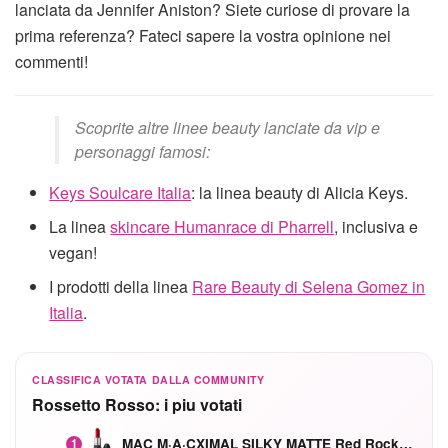
lanciata da Jennifer Aniston? Siete curiose di provare la
prima referenza? Fateci sapere la vostra opinione nei
commenti!
Scoprite altre linee beauty lanciate da vip e
personaggi famosi:
Keys Soulcare Italia
: la linea beauty di Alicia Keys.
La linea
skincare Humanrace di Pharrell
, inclusiva e
vegan!
I prodotti della linea
Rare Beauty di Selena Gomez in
Italia
.
CLASSIFICA VOTATA DALLA COMMUNITY
Rossetto Rosso: i piu votati
MAC M·A·CXIMAL SILKY MATTE Red Rock mat
1