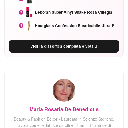
Deborah Super Vinyl Shake Rosa Ciliegia
2
Hourglass Confession Ricaricabile Ultra Preciso Ad Alta Intensità Secretly Classic Red
3
Vedi la classifica completa e vota ↓
Maria Rosaria De Benedictis
Beauty & Fashion Editor - Laureata in Scienze Storiche,
lavora come redattrice da oltre 13 anni. E' autrice di