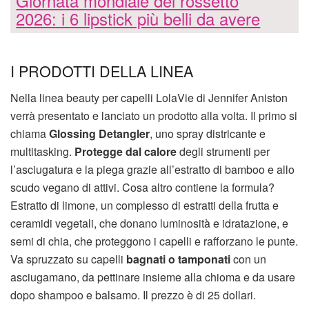
Giornata mondiale del rossetto
2026: i 6 lipstick più belli da avere
I PRODOTTI DELLA LINEA
Nella linea beauty per capelli LolaVie di Jennifer Aniston
verrà presentato e lanciato un prodotto alla volta. Il primo si
chiama
Glossing Detangler
, uno spray districante e
multitasking.
Protegge dal calore
degli strumenti per
l’asciugatura e la piega grazie all’estratto di bamboo e allo
scudo vegano di attivi. Cosa altro contiene la formula?
Estratto di limone, un complesso di estratti della frutta e
ceramidi vegetali, che donano luminosità e idratazione, e
semi di chia, che proteggono i capelli e rafforzano le punte.
Va spruzzato su capelli
bagnati o tamponati
con un
asciugamano, da pettinare insieme alla chioma e da usare
dopo shampoo e balsamo. Il prezzo è di 25 dollari.