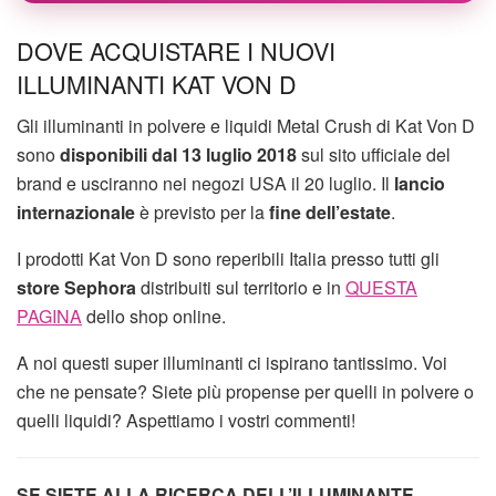
DOVE ACQUISTARE I NUOVI
ILLUMINANTI KAT VON D
Gli illuminanti in polvere e liquidi Metal Crush di Kat Von D
sono
disponibili dal 13 luglio 2018
sul sito ufficiale del
brand e usciranno nei negozi USA il 20 luglio. Il
lancio
internazionale
è previsto per la
fine dell’estate
.
I prodotti Kat Von D sono reperibili Italia presso tutti gli
store Sephora
distribuiti sul territorio e in
QUESTA
PAGINA
dello shop online.
A noi questi super illuminanti ci ispirano tantissimo. Voi
che ne pensate? Siete più propense per quelli in polvere o
quelli liquidi? Aspettiamo i vostri commenti!
SE SIETE ALLA RICERCA DELL’ILLUMINANTE