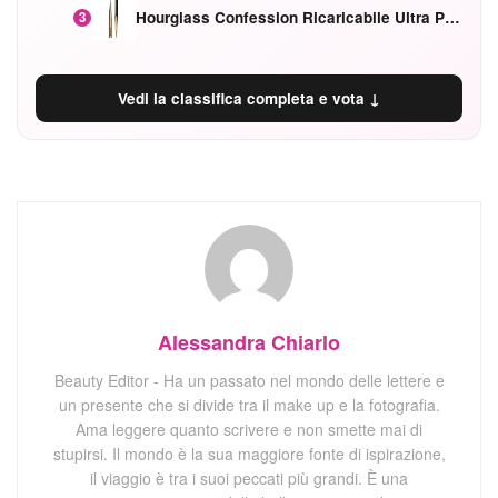
Hourglass Confession Ricaricabile Ultra Preciso Ad Alta Intensità Secretly Classic Red
3
Vedi la classifica completa e vota ↓
Alessandra Chiarlo
Beauty Editor - Ha un passato nel mondo delle lettere e
un presente che si divide tra il make up e la fotografia.
Ama leggere quanto scrivere e non smette mai di
stupirsi. Il mondo è la sua maggiore fonte di ispirazione,
il viaggio è tra i suoi peccati più grandi. È una