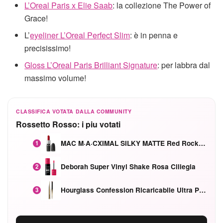
L’Oreal Paris x Elie Saab
: la collezione The Power of
Grace!
L’
eyeliner L’Oreal Perfect Slim
: è in penna e
precisissimo!
Gloss L’Oreal Paris Brilliant Signature
: per labbra dal
massimo volume!
CLASSIFICA VOTATA DALLA COMMUNITY
Rossetto Rosso: i piu votati
MAC M·A·CXIMAL SILKY MATTE Red Rock mat
1
Deborah Super Vinyl Shake Rosa Ciliegia
2
Hourglass Confession Ricaricabile Ultra Preciso Ad Alta Intensità Secretly Classic Red
3