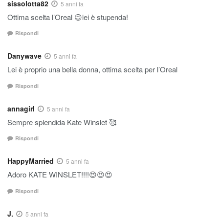
sissolotta82
5 anni fa
Ottima scelta l’Oreal 😉lei è stupenda!
Rispondi
Danywave
5 anni fa
Lei è proprio una bella donna, ottima scelta per l’Oreal
Rispondi
annagirl
5 anni fa
Sempre splendida Kate Winslet 🥰
Rispondi
HappyMarried
5 anni fa
Adoro KATE WINSLET!!!!😍😍😍
Rispondi
J.
5 anni fa