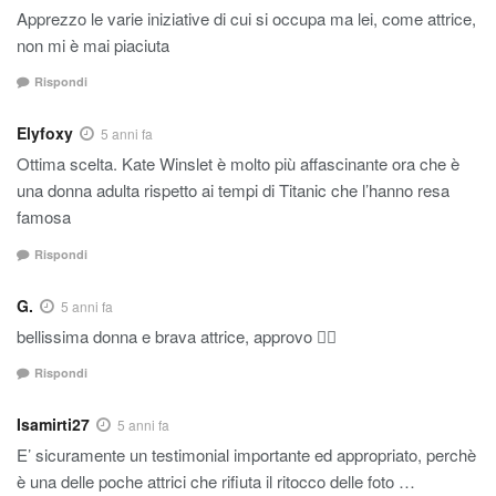
Apprezzo le varie iniziative di cui si occupa ma lei, come attrice,
non mi è mai piaciuta
Rispondi
Elyfoxy
5 anni fa
Ottima scelta. Kate Winslet è molto più affascinante ora che è
una donna adulta rispetto ai tempi di Titanic che l’hanno resa
famosa
Rispondi
G.
5 anni fa
bellissima donna e brava attrice, approvo 👍🏼
Rispondi
Isamirti27
5 anni fa
E’ sicuramente un testimonial importante ed appropriato, perchè
è una delle poche attrici che rifiuta il ritocco delle foto …