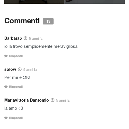
Commenti
13
Barbara5
5 anni fa
io la trovo semplicemente meravigliosa!
Rispondi
solow
5 anni fa
Per me è OK!
Rispondi
Mariavittoria Dantomio
5 anni fa
la amo <3
Rispondi