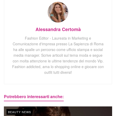
Alessandra Certomà
Fashion Editor - Laureata in Marketing e
Comunicazione d'impresa presso La Sapienza di Roma
ha alle spalle un percorso come ufficio stampa e social
media manager. Scrive articoli sul tema moda e segue
con molta attenzione le ultime tendenze del mondo Vip.
Fashion addicted, ama lo shopping online e giocare con
outfit tutti diversi!
Potrebbero interessarti anche:
BEAUTY NEWS