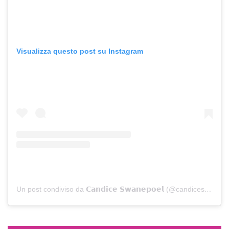
Visualizza questo post su Instagram
Un post condiviso da 𝗖𝗮𝗻𝗱𝗶𝗰𝗲 𝗦𝘄𝗮𝗻𝗲𝗽𝗼𝗲𝗹 (@candiceswanepoel)