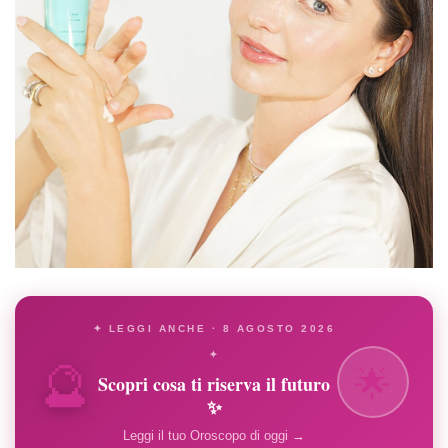
✦ LEGGI ANCHE · 8 AGOSTO 2026
🔮
✦
🌟
Scopri cosa ti riserva il futuro
✨
Leggi il tuo Oroscopo di oggi →