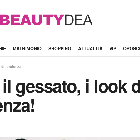
HIE
MATRIMONIO
SHOPPING
ATTUALITÀ
VIP
OROSC
 e di tendenza!
 il gessato, i look 
enza!