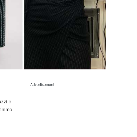
Advertisement
zzi e
inonimo