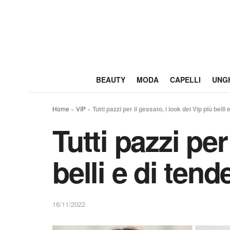
BEAUTY
MODA
CAPELLI
UNG
Home
»
VIP
»
Tutti pazzi per il gessato, i look dei Vip più belli
Tutti pazzi per
belli e di tend
16/11/2022