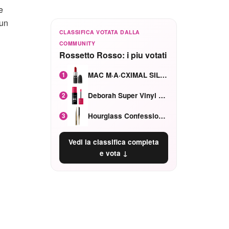
e
 un
CLASSIFICA VOTATA DALLA
COMMUNITY
Rossetto Rosso: i piu votati
MAC M·A·CXIMAL SILKY MATTE Red Rock mat
1
Deborah Super Vinyl Shake Rosa Ciliegia
2
Hourglass Confession Ricaricabile Ultra Preciso Ad Alta Intensità Secretly Classic Red
3
Vedi la classifica completa
e vota ↓