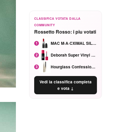
CLASSIFICA VOTATA DALLA
COMMUNITY
Rossetto Rosso: i piu votati
MAC M·A·CXIMAL SILKY MATTE Red Rock mat
1
Deborah Super Vinyl Shake Rosa Ciliegia
2
Hourglass Confession Ricaricabile Ultra Preciso Ad Alta Intensità Secretly Classic Red
3
Vedi la classifica completa
e vota ↓