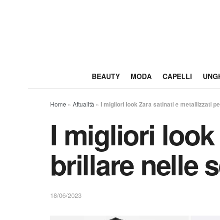
BEAUTY
MODA
CAPELLI
UNG
Home
»
Attualità
»
I migliori look Zara satinati e metallizzati p
I migliori look
brillare nelle 
18/06/2023