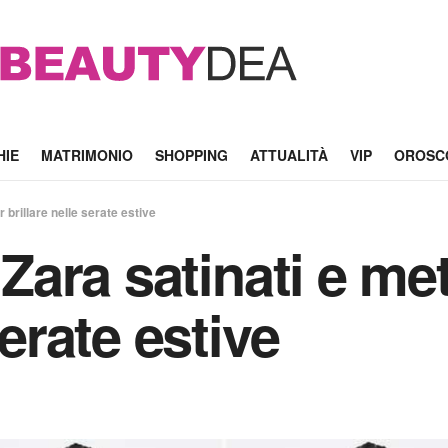
HIE
MATRIMONIO
SHOPPING
ATTUALITÀ
VIP
OROSC
er brillare nelle serate estive
 Zara satinati e met
serate estive