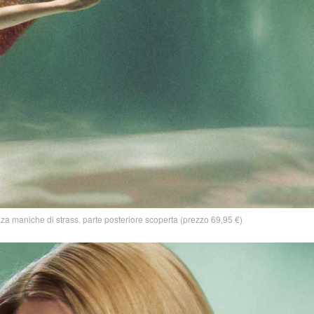
za maniche di strass. parte posteriore scoperta (prezzo 69,95 €)