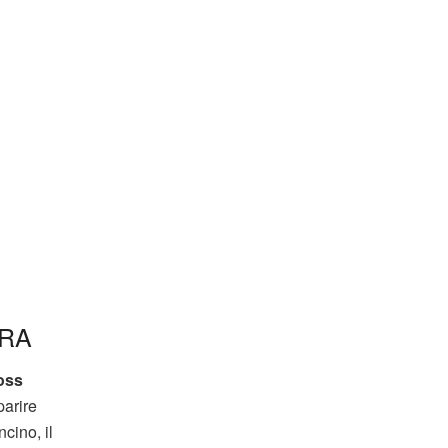
TRA
loss
parire
cino, il