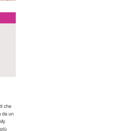
ti che
a da un
 My
 più