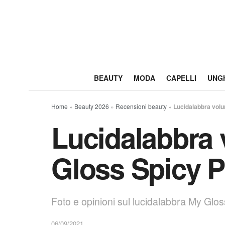
BEAUTY
MODA
CAPELLI
UNG
Home
»
Beauty 2026
»
Recensioni beauty
»
Lucidalabbra vol
Lucidalabbra 
Gloss Spicy 
Foto e opinioni sul lucidalabbra My Gloss
06/09/2021