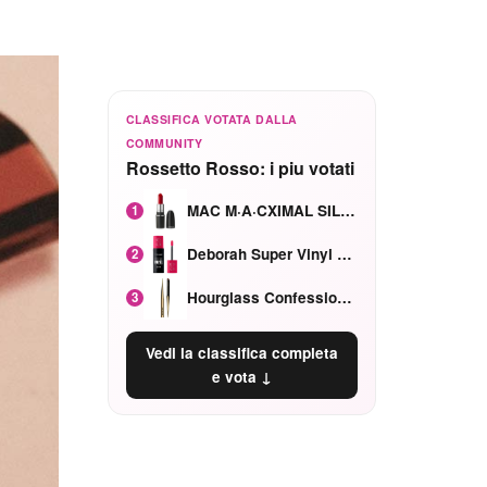
CLASSIFICA VOTATA DALLA
COMMUNITY
Rossetto Rosso: i piu votati
MAC M·A·CXIMAL SILKY MATTE Red Rock mat
1
Deborah Super Vinyl Shake Rosa Ciliegia
2
Hourglass Confession Ricaricabile Ultra Preciso Ad Alta Intensità Secretly Classic Red
3
Vedi la classifica completa
e vota ↓