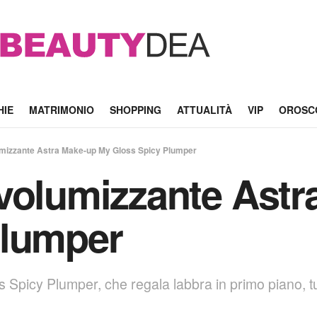
HIE
MATRIMONIO
SHOPPING
ATTUALITÀ
VIP
OROSC
umizzante Astra Make-up My Gloss Spicy Plumper
volumizzante Ast
Plumper
 Spicy Plumper, che regala labbra in primo piano, tur