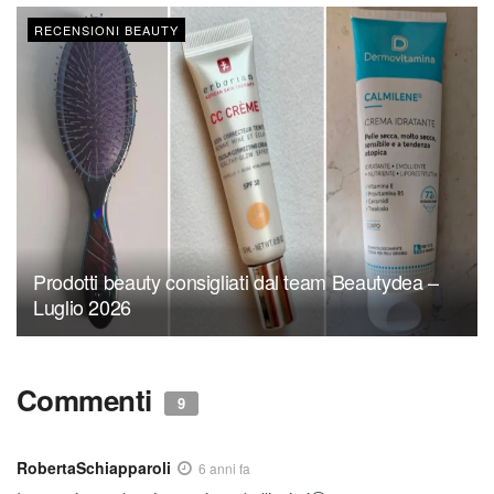
RECENSIONI BEAUTY
Prodotti beauty consigliati dal team Beautydea –
Luglio 2026
Commenti
9
RobertaSchiapparoli
6 anni fa