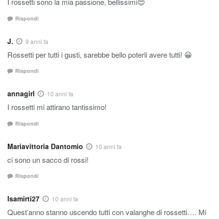
I rossetti sono la mia passione, bellissimi😍
Rispondi
J.
9 anni fa
Rossetti per tutti i gusti, sarebbe bello poterli avere tutti! 😀
Rispondi
annagirl
10 anni fa
I rossetti mi attirano tantissimo!
Rispondi
Mariavittoria Dantomio
10 anni fa
ci sono un sacco di rossi!
Rispondi
Isamirti27
10 anni fa
Quest’anno stanno uscendo tutti con valanghe di rossetti…. Mi