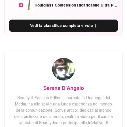
Hourglass Confession Ricaricabile Ultra Preciso Ad Alta Intensità Secretly Classic Red
3
Vedi la classifica completa e vota ↓
Serena D'Angelo
Beauty & Fashion Editor - Laureata in Linguaggi dei
Media, ha alle spalle una lunga esperienza nel mondo
della comunicazione. Scrive articoli dedicati al mondo
della bellezza e della moda, realizza video per il canale
youtube di Beautydea e partecipa alle iniziative di