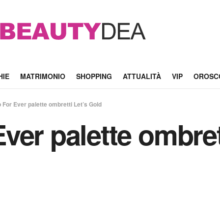
HIE
MATRIMONIO
SHOPPING
ATTUALITÀ
VIP
OROSC
For Ever palette ombretti Let’s Gold
ver palette ombret