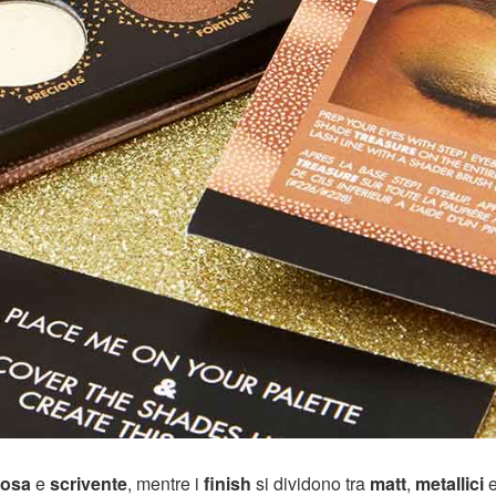
rosa
e
scrivente
, mentre i
finish
si dividono tra
matt
,
metallici