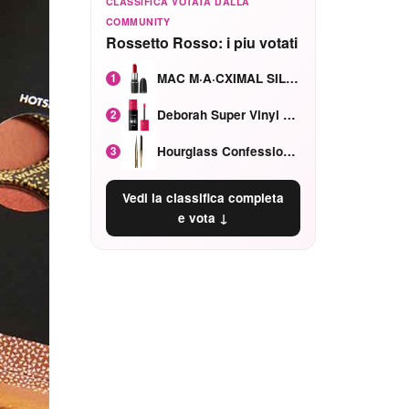
CLASSIFICA VOTATA DALLA
COMMUNITY
Rossetto Rosso: i piu votati
MAC M·A·CXIMAL SILKY MATTE Red Rock mat
1
Deborah Super Vinyl Shake Rosa Ciliegia
2
Hourglass Confession Ricaricabile Ultra Preciso Ad Alta Intensità Secretly Classic Red
3
Vedi la classifica completa
e vota ↓