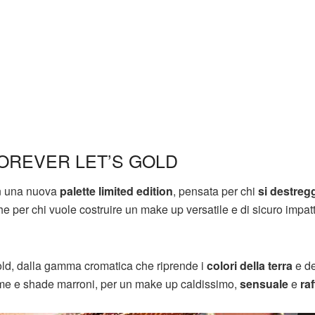
OREVER LET’S GOLD
on una nuova
palette limited edition
, pensata per chi
si destreg
he per chi vuole costruire un make up versatile e di sicuro impat
Gold, dalla gamma cromatica che riprende i
colori della terra
e de
 rame e shade marroni, per un make up caldissimo,
sensuale
e
ra