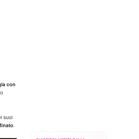
gia con
to
i suoi
ffinato
.