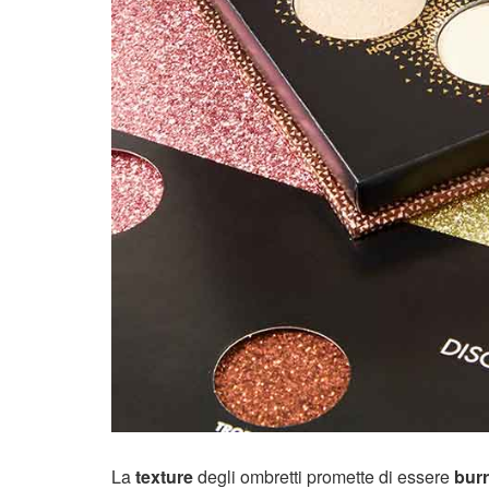
La
texture
degli ombretti promette di essere
bur