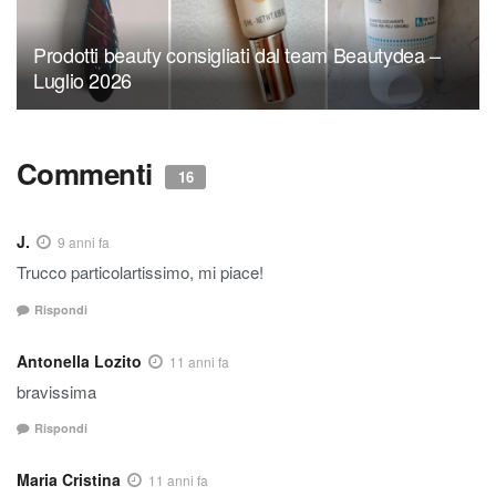
Prodotti beauty consigliati dal team Beautydea –
Luglio 2026
Commenti
16
J.
9 anni fa
Trucco particolartissimo, mi piace!
Rispondi
Antonella Lozito
11 anni fa
bravissima
Rispondi
Maria Cristina
11 anni fa