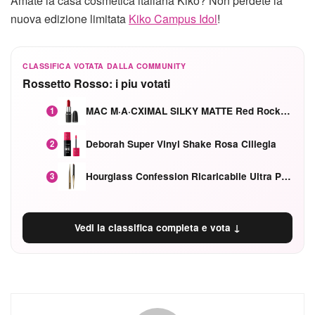
Amate la casa cosmetica italiana Kiko? Non perdete la
nuova edizione limitata
Kiko Campus Idol
!
CLASSIFICA VOTATA DALLA COMMUNITY
Rossetto Rosso: i piu votati
MAC M·A·CXIMAL SILKY MATTE Red Rock mat
1
Deborah Super Vinyl Shake Rosa Ciliegia
2
Hourglass Confession Ricaricabile Ultra Preciso Ad Alta Intensità Secretly Classic Red
3
Vedi la classifica completa e vota ↓