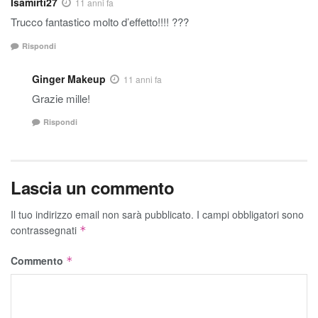
Isamirti27
11 anni fa
Trucco fantastico molto d’effetto!!!! ???
Rispondi
Ginger Makeup
11 anni fa
Grazie mille!
Rispondi
Lascia un commento
Il tuo indirizzo email non sarà pubblicato.
I campi obbligatori sono
contrassegnati
*
Commento
*