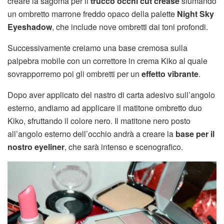
creare la sagoma per il
trucco occhi cut crease
sfumando
un ombretto marrone freddo opaco della palette
Night Sky
Eyeshadow
, che include nove ombretti dai toni profondi.
Successivamente creiamo una base cremosa sulla
palpebra mobile con un correttore in crema Kiko al quale
sovrapporremo poi gli ombretti per un
effetto vibrante
.
Dopo aver applicato del nastro di carta adesivo sull’angolo
esterno, andiamo ad applicare il matitone ombretto duo
Kiko, sfruttando il colore nero. Il matitone nero posto
all’angolo esterno dell’occhio andrà a creare la
base per il
nostro eyeliner
, che sarà intenso e scenografico.