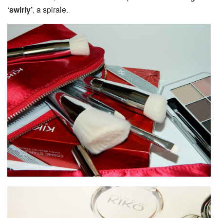
‘swirly’
, a spirale.