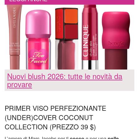
Nuovi blush 2026: tutte le novità da
provare
PRIMER VISO PERFEZIONANTE
(UNDER)COVER COCONUT
COLLECTION (PREZZO 39 $)
L’amore di Marc Jacobs per il
cocco
e per una
pelle