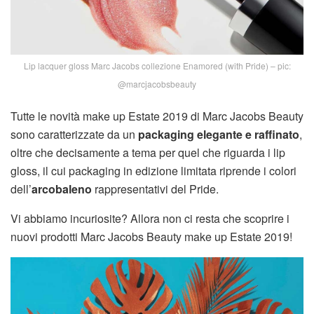
Lip lacquer gloss Marc Jacobs collezione Enamored (with Pride) – pic:
@marcjacobsbeauty
Tutte le novità make up Estate 2019 di Marc Jacobs Beauty
sono caratterizzate da un
packaging elegante e raffinato
,
oltre che decisamente a tema per quel che riguarda i lip
gloss, il cui packaging in edizione limitata riprende i colori
dell’
arcobaleno
rappresentativi del Pride.
Vi abbiamo incuriosite? Allora non ci resta che scoprire i
nuovi prodotti Marc Jacobs Beauty make up Estate 2019!