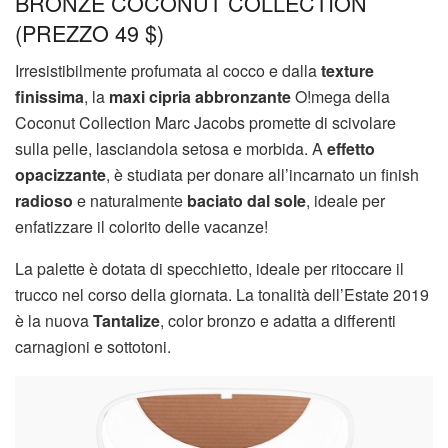
BRONZE COCONUT COLLECTION
(PREZZO 49 $)
Irresistibilmente profumata al cocco e dalla
texture
finissima
, la
maxi cipria abbronzante
O!mega della
Coconut Collection Marc Jacobs promette di scivolare
sulla pelle, lasciandola setosa e morbida. A
effetto
opacizzante
, è studiata per donare all’incarnato un finish
radioso
e naturalmente
baciato dal sole
, ideale per
enfatizzare il colorito delle vacanze!
La palette è dotata di specchietto, ideale per ritoccare il
trucco nel corso della giornata. La tonalità dell’Estate 2019
è la nuova
Tantalize
, color bronzo e adatta a differenti
carnagioni e sottotoni.