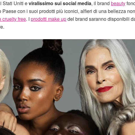
 Stati Uniti e
viralissimo sui social media
, il brand
beauty
fond
aese con i suoi prodotti più iconici, alfieri di una bellezza no
 cruelty free
. I
prodotti make up
del brand saranno disponibili d
e.