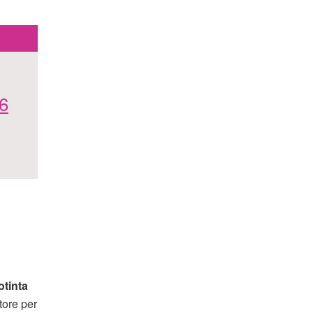
 6
otinta
ttore per