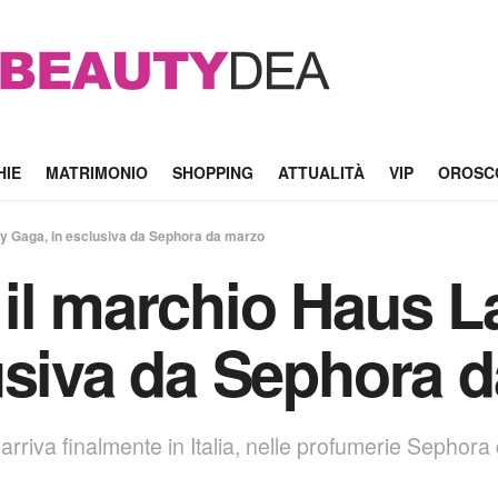
HIE
MATRIMONIO
SHOPPING
ATTUALITÀ
VIP
OROSC
ady Gaga, in esclusiva da Sephora da marzo
ia il marchio Haus 
usiva da Sephora 
arriva finalmente in Italia, nelle profumerie Sephora