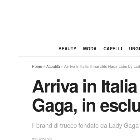
BEAUTY
MODA
CAPELLI
UNG
Home
»
Attualità
»
Arriva in Italia il marchio Haus Labs by L
Arriva in Ital
Gaga, in escl
Il brand di trucco fondato da Lady Gaga 
01/02/2024