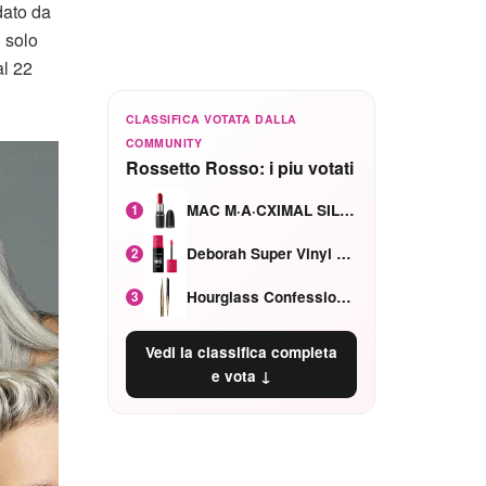
ato da
n solo
al 22
CLASSIFICA VOTATA DALLA
COMMUNITY
Rossetto Rosso: i piu votati
MAC M·A·CXIMAL SILKY MATTE Red Rock mat
1
Deborah Super Vinyl Shake Rosa Ciliegia
2
Hourglass Confession Ricaricabile Ultra Preciso Ad Alta Intensità Secretly Classic Red
3
Vedi la classifica completa
e vota ↓