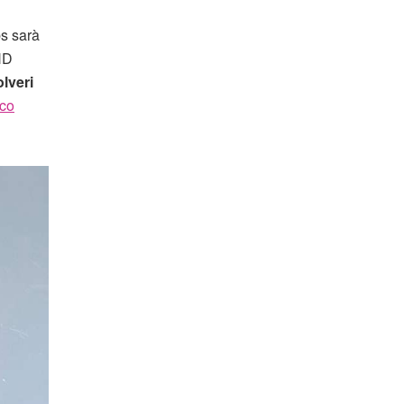
bs sarà
HD
lveri
cco