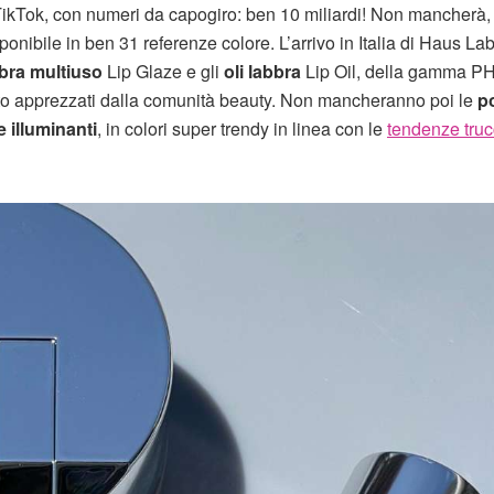
TikTok, con numeri da capogiro: ben 10 miliardi! Non mancherà,
ponibile in ben 31 referenze colore. L’arrivo in Italia di Haus La
bbra multiuso
Lip Glaze e gli
oli labbra
Lip Oil, della gamma P
molto apprezzati dalla comunità beauty. Non mancheranno poi le
po
 illuminanti
, in colori super trendy in linea con le
tendenze tru