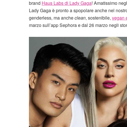
brand
Haus Labs di Lady Gaga
! Amatissimo negli
Lady Gaga è pronto a spopolare anche nel nostro P
genderless, ma anche
clean
, sostenibile,
vegan e
marzo sull’app Sephora e dal 26 marzo negli stor