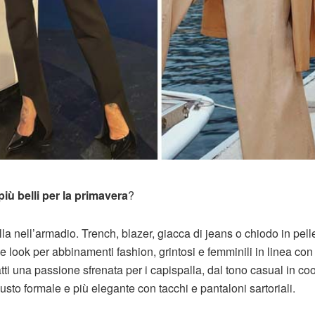
più belli per la primavera
?
 nell’armadio. Trench, blazer, giacca di jeans o chiodo in pell
ee look per abbinamenti fashion, grintosi e femminili in linea con
ti una passione sfrenata per i capispalla, dal tono casual in co
to formale e più elegante con tacchi e pantaloni sartoriali.