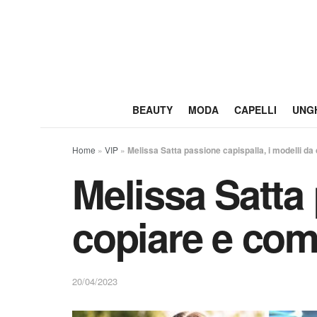
BEAUTY
MODA
CAPELLI
UNG
Home
»
VIP
»
Melissa Satta passione capispalla, i modelli da
Melissa Satta 
copiare e com
20/04/2023