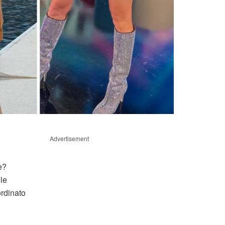
Advertisement
e?
 le
ordinato