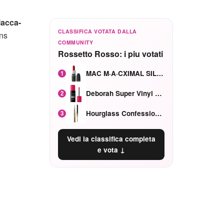
iacca-
CLASSIFICA VOTATA DALLA
ns
COMMUNITY
Rossetto Rosso: i piu votati
MAC M·A·CXIMAL SILKY MATTE Red Rock mat
1
Deborah Super Vinyl Shake Rosa Ciliegia
2
Hourglass Confession Ricaricabile Ultra Preciso Ad Alta Intensità Secretly Classic Red
3
Vedi la classifica completa
e vota ↓