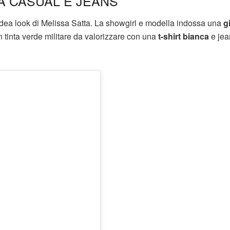
A CASUAL E JEANS
’idea look di Melissa Satta. La showgirl e modella indossa una
g
n tinta verde militare da valorizzare con una
t-shirt bianca
e jea