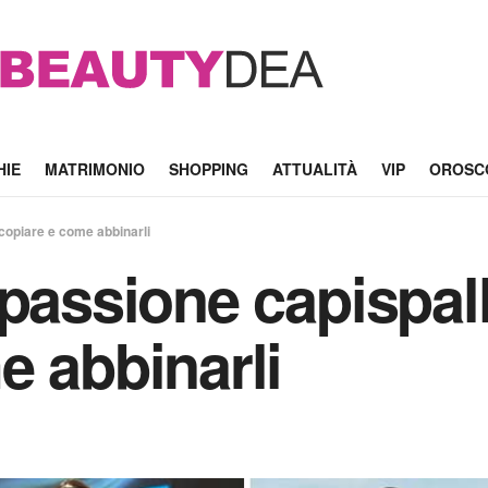
HIE
MATRIMONIO
SHOPPING
ATTUALITÀ
VIP
OROSC
 copiare e come abbinarli
passione capispall
e abbinarli