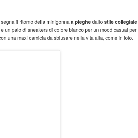
 segna il ritorno della minigonna
a pieghe
dallo
stile collegiale
t e un paio di sneakers di colore bianco per un mood casual per 
con una maxi camicia da sblusare nella vita alta, come in foto.