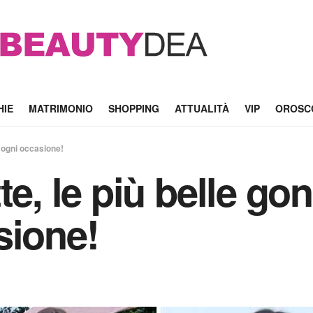
HIE
MATRIMONIO
SHOPPING
ATTUALITÀ
VIP
OROSC
r ogni occasione!
te, le più belle go
sione!