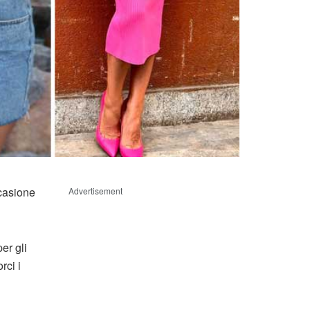
casione
Advertisement
er gli
rci i