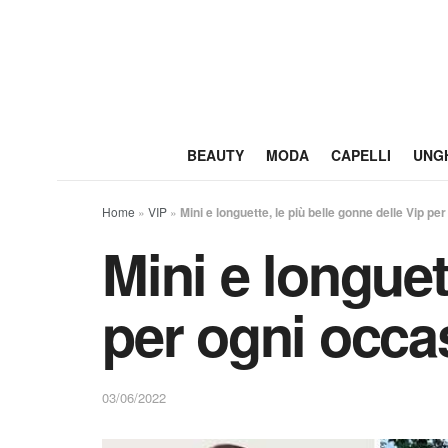
BEAUTY
MODA
CAPELLI
UNG
Home
»
VIP
»
Mini e longuette, le più belle gonne delle Vip pe
Mini e longuet
per ogni occa
03/06/2022