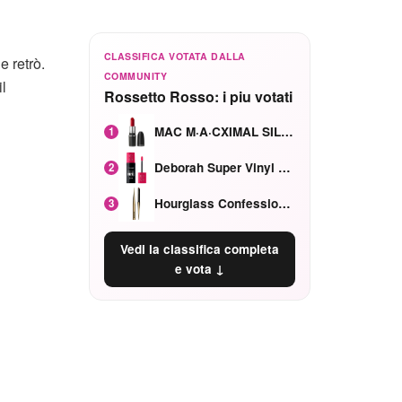
CLASSIFICA VOTATA DALLA
e retrò.
COMMUNITY
il
Rossetto Rosso: i piu votati
MAC M·A·CXIMAL SILKY MATTE Red Rock mat
1
Deborah Super Vinyl Shake Rosa Ciliegia
2
Hourglass Confession Ricaricabile Ultra Preciso Ad Alta Intensità Secretly Classic Red
3
Vedi la classifica completa
e vota ↓