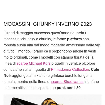
MOCASSINI CHUNKY INVERNO 2023
Il trend di maggior successo quest’anno riguarda i
mocassini chuncky o chunky, le forme
platform
con
robusta suola alta dal mood moderno amatissime dalle vip
di tutto il mondo. I brand ce li propongono anche in vesti
molto originali, come i modelli con stampa tigrata della
linea di
scarpe Michael Kors
o quelli in vernice bicolore
con catene sulla linguetta di
Primadonna Collection
.
Café
Noir
aggiunge al mix anche grintose borchie lungo la
tomaia, mentre nella linea di
scarpe Stradivarius
trionfano
le forme altissime di ispirazione
punk anni ’80
.