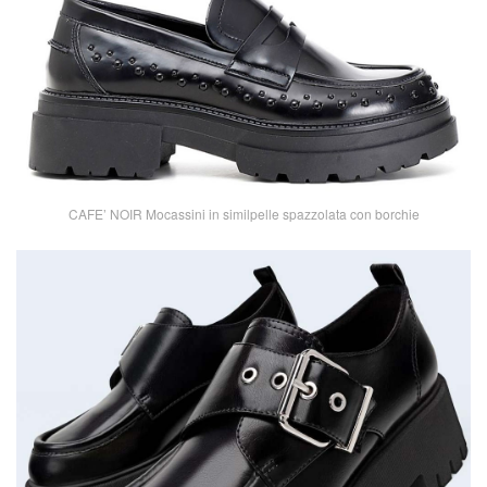
CAFE’ NOIR Mocassini in similpelle spazzolata con borchie