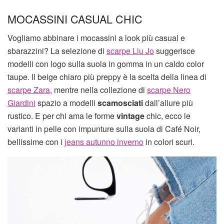
MOCASSINI CASUAL CHIC
Vogliamo abbinare i mocassini a look più casual e
sbarazzini? La selezione di
scarpe Liu Jo
suggerisce
modelli con logo sulla suola in gomma in un caldo color
taupe. Il beige chiaro più preppy è la scelta della linea di
scarpe Zara
, mentre nella collezione di
scarpe Nero
Giardini
spazio a modelli
scamosciati
dall’allure più
rustico. E per chi ama le forme
vintage
chic, ecco le
varianti in pelle con impunture sulla suola di Café Noir,
bellissime con i
jeans autunno inverno
in colori scuri.