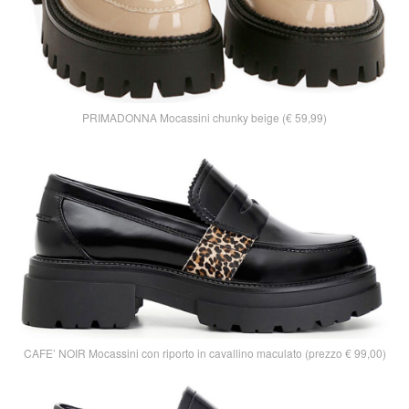
PRIMADONNA Mocassini chunky beige (€ 59,99)
CAFE’ NOIR Mocassini con riporto in cavallino maculato (prezzo € 99,00)