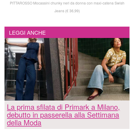
PITTAROSSO Mocassini chunky neri da donna con maxi-catena Swish
Jeans (€ 36,99)
LEGGI ANCHE
La prima sfilata di Primark a Milano,
debutto in passerella alla Settimana
della Moda