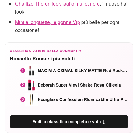
Charlize Theron look taglio mullet nero
, il nuovo hair
look!
Mini e longuette, le gonne Vip
più belle per ogni
occasione!
CLASSIFICA VOTATA DALLA COMMUNITY
Rossetto Rosso: i piu votati
MAC M·A·CXIMAL SILKY MATTE Red Rock mat
1
Deborah Super Vinyl Shake Rosa Ciliegia
2
Hourglass Confession Ricaricabile Ultra Preciso Ad Alta Intensità Secretly Classic Red
3
Vedi la classifica completa e vota ↓