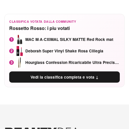
CLASSIFICA VOTATA DALLA COMMUNITY
Rossetto Rosso: i piu votati
MAC M·A·CXIMAL SILKY MATTE Red Rock mat
1
Deborah Super Vinyl Shake Rosa Ciliegia
2
Hourglass Confession Ricaricabile Ultra Preciso Ad Alta Intensità Secretly Classic Red
3
Vedi la classifica completa e vota ↓