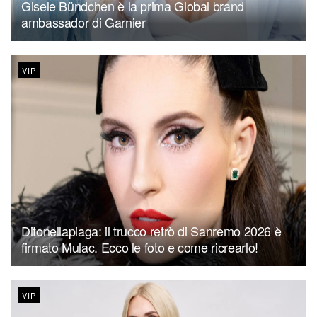
Gisele Bündchen è la prima Global brand
ambassador di Garnier
VIP
Ditonellapiaga: il trucco retrò di Sanremo 2026 è
firmato Mulac. Ecco le foto e come ricrearlo!
VIP