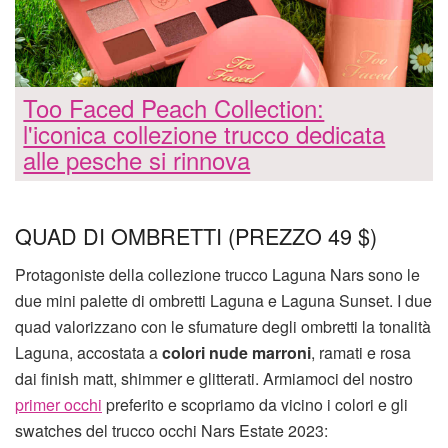
Too Faced Peach Collection:
l'iconica collezione trucco dedicata
alle pesche si rinnova
QUAD DI OMBRETTI (PREZZO 49 $)
Protagoniste della collezione trucco Laguna Nars sono le
due mini palette di ombretti Laguna e Laguna Sunset. I due
quad valorizzano con le sfumature degli ombretti la tonalità
Laguna, accostata a
colori nude marroni
, ramati e rosa
dai finish matt, shimmer e glitterati. Armiamoci del nostro
primer occhi
preferito e scopriamo da vicino i colori e gli
swatches del trucco occhi Nars Estate 2023: