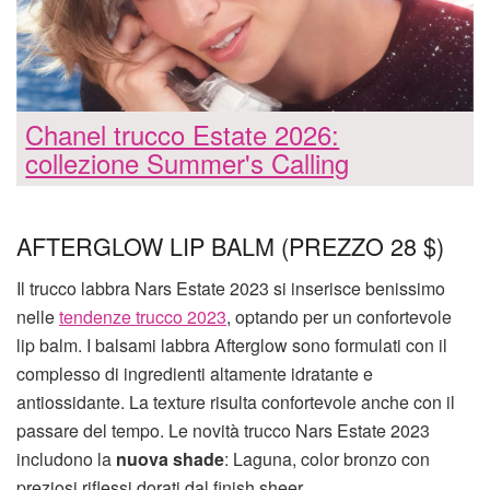
Chanel trucco Estate 2026:
collezione Summer's Calling
AFTERGLOW LIP BALM (PREZZO 28 $)
Il trucco labbra Nars Estate 2023 si inserisce benissimo
nelle
tendenze trucco 2023
, optando per un confortevole
lip balm. I balsami labbra Afterglow sono formulati con il
complesso di ingredienti altamente idratante e
antiossidante. La texture risulta confortevole anche con il
passare del tempo. Le novità trucco Nars Estate 2023
includono la
nuova shade
: Laguna, color bronzo con
preziosi riflessi dorati dal finish sheer.