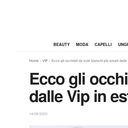
BEAUTY
MODA
CAPELLI
UNG
Home
»
VIP
»
Ecco gli occhiali da sole bianchi più amati dalle 
Ecco gli occhi
dalle Vip in es
14/08/2023