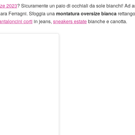
nze 2023
? Sicuramente un paio di occhiali da sole bianchi! Ad a
iara Ferragni. Sfoggia una
montatura oversize bianca
rettango
antaloncini corti
in jeans,
sneakers estate
bianche e canotta.