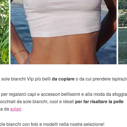
 sole bianchi Vip più belli
da copiare
o da cui prendere ispiraz
 per regalarci capi e accessori bellissimi e alla moda da sfoggia
cchiali da sole bianchi, cool e ideali
per far risaltare la pelle
tta da
solari
.
ole bianchi con foto e modelli nella nostra selezione!