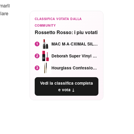
marli
lare
CLASSIFICA VOTATA DALLA
COMMUNITY
Rossetto Rosso: i piu votati
MAC M·A·CXIMAL SILKY MATTE Red Rock mat
1
Deborah Super Vinyl Shake Rosa Ciliegia
2
Hourglass Confession Ricaricabile Ultra Preciso Ad Alta Intensità Secretly Classic Red
3
Vedi la classifica completa
e vota ↓