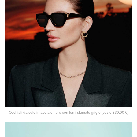
Occhiali da sole in acetato nero con lenti sfumate grigie (costo 330,00 €)