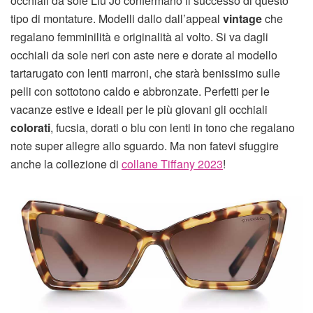
occhiali da sole Liu Jo confermano il successo di questo
tipo di montature. Modelli dallo dall’appeal
vintage
che
regalano femminilità e originalità al volto. Si va dagli
occhiali da sole neri con aste nere e dorate al modello
tartarugato con lenti marroni, che starà benissimo sulle
pelli con sottotono caldo e abbronzate. Perfetti per le
vacanze estive e ideali per le più giovani gli occhiali
colorati
, fucsia, dorati o blu con lenti in tono che regalano
note super allegre allo sguardo. Ma non fatevi sfuggire
anche la collezione di
collane Tiffany 2023
!