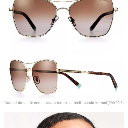
Occhiali da sole in metallo dorato chiaro con lenti sfumate marroni (290,00 €)