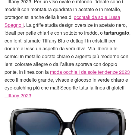
Tiffany 2023. Per un viso ovale e rotondo l’ideale sono i
modelli con montatura quadrata in acetato e in metallo,
protagonisti anche della linea di
occhiali da sole Luisa
Spagnoli
. La griffe studia design oversize in acetato nero,
ideali per pelle chiari e con sottotono freddo, o
tartarugato
,
con lenti sfumate Tiffany Blu e dettagli in cristalli per
donare al viso un aspetto da vera diva. Via libera alle
cornici in metallo dorato chiaro o argento più moderne con
lenti colorate allegre o dall’allure sportiva con doppio
ponte. In linea con la
moda occhiali da sole tendenze 2023
ecco il modello grande, vivace e giocoso in verde chiaro e
eye-catching più che mai! Scoprite tutta la linea di gioielli
Tiffany 2023
!