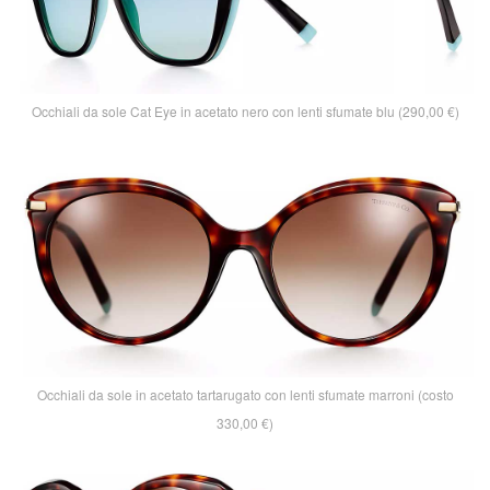
Occhiali da sole Cat Eye in acetato nero con lenti sfumate blu (290,00 €)
Occhiali da sole in acetato tartarugato con lenti sfumate marroni (costo
330,00 €)