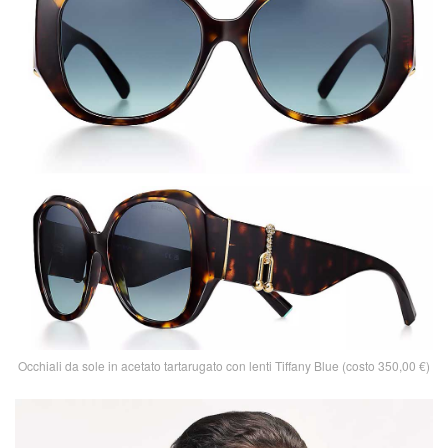
Occhiali da sole in acetato tartarugato con lenti Tiffany Blue (costo 350,00 €)