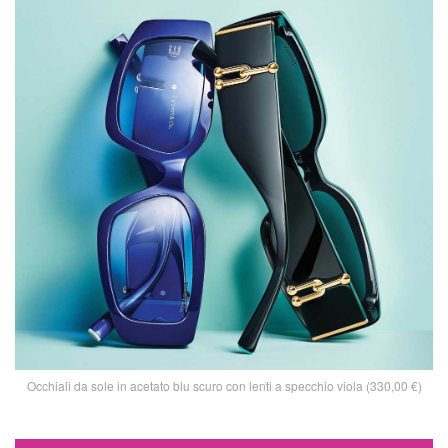
Occhiali da sole in acetato blu scuro con lenti a specchio viola (330,00 €)