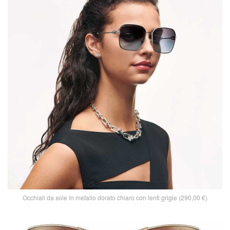
Occhiali da sole in metallo dorato chiaro con lenti grigie (290,00 €)