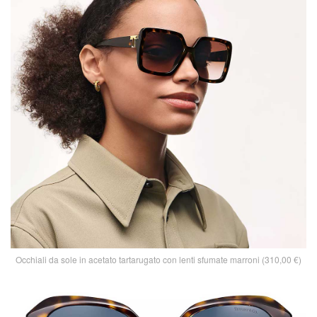
Occhiali da sole in acetato tartarugato con lenti sfumate marroni (310,00 €)