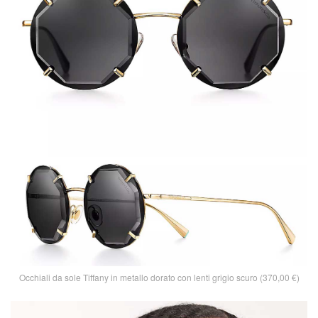
Occhiali da sole Tiffany in metallo dorato con lenti grigio scuro (370,00 €)