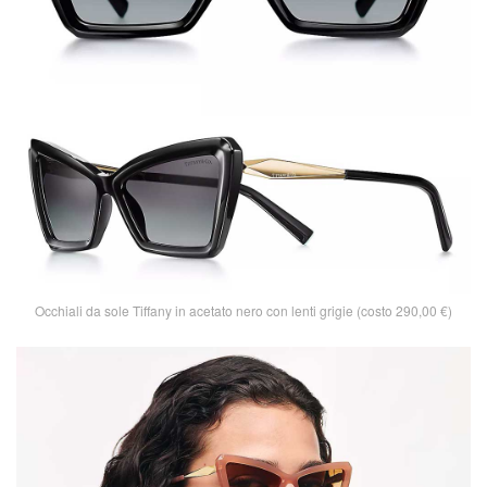
Occhiali da sole Tiffany in acetato nero con lenti grigie (costo 290,00 €)