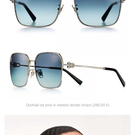
Occhiali da sole in metallo dorato chiaro (290,00 €)