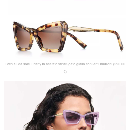
Occhiali da sole Tiffany in acetato tartarugato giallo con lenti marroni (290,00
€)