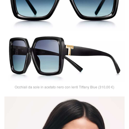
Occhiali da sole in acetato nero con lenti Tiffany Blue (310,00 €)