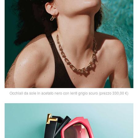
Occhiali da sole in acetato nero con lenti grigio scuro (prezzo 330,00 €)