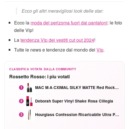
Ecco gli altri meravigliosi look delle star:
Ecco la
moda del perizoma fuori dai pantaloni
: le foto
delle Vip!
La
tendenza Vip dei vestiti cut out 2024
!
Tutte le news e tendenze dal mondo dei
Vip
.
CLASSIFICA VOTATA DALLA COMMUNITY
Rossetto Rosso: i piu votati
MAC M·A·CXIMAL SILKY MATTE Red Rock mat
1
Deborah Super Vinyl Shake Rosa Ciliegia
2
Hourglass Confession Ricaricabile Ultra Preciso Ad Alta Intensità Secretly Classic Red
3