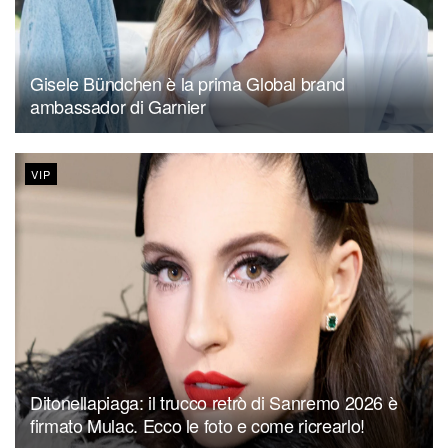
Gisele Bündchen è la prima Global brand
ambassador di Garnier
VIP
Ditonellapiaga: il trucco retrò di Sanremo 2026 è
firmato Mulac. Ecco le foto e come ricrearlo!