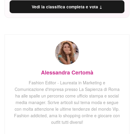
Vedi la classifica completa e vota ↓
Alessandra Certomà
Fashion Editor - Laureata in Marketing e
Comunicazione d'impresa presso La Sapienza di Roma
ha alle spalle un percorso come ufficio stampa e social
media manager. Scrive articoli sul tema moda e segue
con molta attenzione le ultime tendenze del mondo Vip.
Fashion addicted, ama lo shopping online e giocare con
outfit tutti diversi!