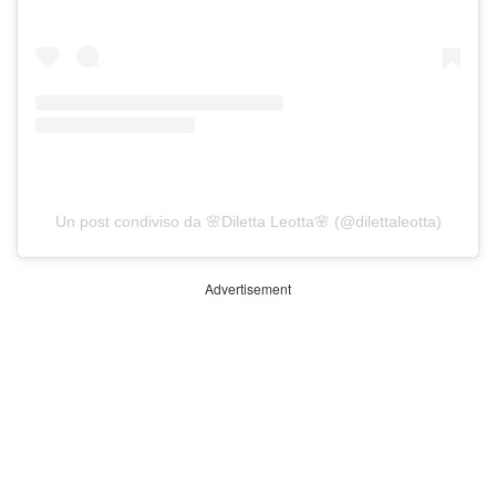
Un post condiviso da 🌸Diletta Leotta🌸 (@dilettaleotta)
Advertisement