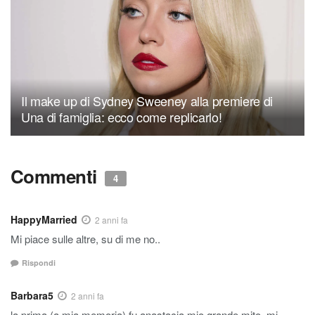
Il make up di Sydney Sweeney alla premiere di
Una di famiglia: ecco come replicarlo!
Commenti
4
HappyMarried
2 anni fa
Mi piace sulle altre, su di me no..
Rispondi
Barbara5
2 anni fa
la prima (a mia memoria) fu anastacia mio grande mito, mi