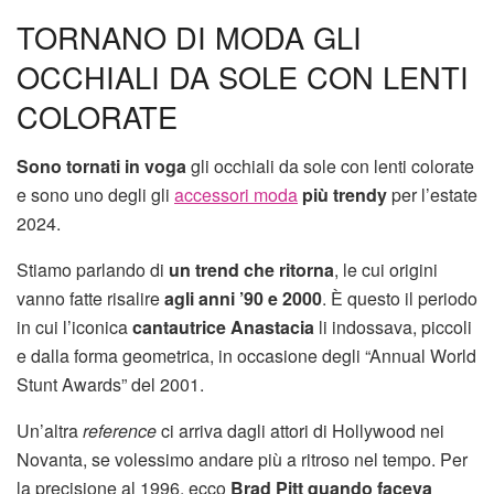
TORNANO DI MODA GLI
OCCHIALI DA SOLE CON LENTI
COLORATE
Sono tornati in voga
gli occhiali da sole con lenti colorate
e sono uno degli gli
accessori moda
più trendy
per l’estate
2024.
Stiamo parlando di
un trend che ritorna
, le cui origini
vanno fatte risalire
agli anni ’90 e 2000
. È questo il periodo
in cui l’iconica
cantautrice Anastacia
li indossava, piccoli
e dalla forma geometrica, in occasione degli “Annual World
Stunt Awards” del 2001.
Un’altra
reference
ci arriva dagli attori di Hollywood nei
Novanta, se volessimo andare più a ritroso nel tempo. Per
la precisione al 1996, ecco
Brad Pitt quando faceva