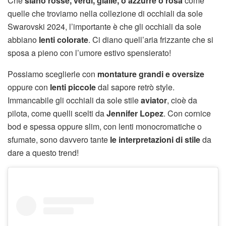
Che
siano rosse, verdi, gialle, o azzurre o rosa
come
quelle che troviamo nella collezione di occhiali da sole
Swarovski 2024, l’importante è che gli occhiali da sole
abbiano
lenti colorate
. Ci diano quell’aria frizzante che si
sposa a pieno con l’umore estivo spensierato!
Possiamo sceglierle con
montature grandi e oversize
oppure con
lenti piccole
dal sapore retrò style.
Immancabile gli occhiali da sole stile
aviator
, cioè da
pilota, come quelli scelti da
Jennifer Lopez
. Con cornice
bod e spessa oppure slim, con lenti monocromatiche o
sfumate, sono davvero tante
le interpretazioni di stile
da
dare a questo trend!