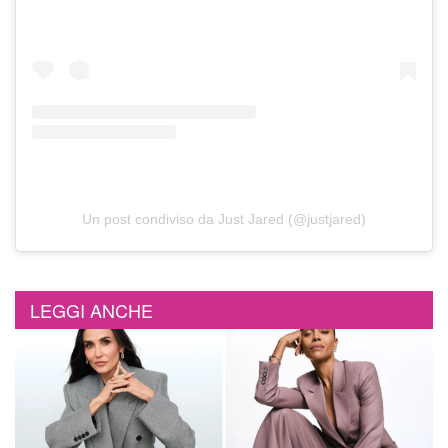
Un post condiviso da Just Jared (@justjared)
LEGGI ANCHE