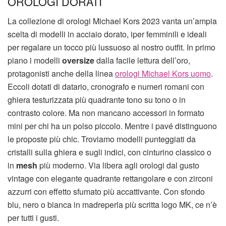
OROLOGI DORATI
La collezione di orologi Michael Kors 2023 vanta un’ampia
scelta di modelli in acciaio dorato, iper femminili e ideali
per regalare un tocco più lussuoso al nostro outfit. In primo
piano i modelli
oversize
dalla facile lettura dell’oro,
protagonisti anche della linea
orologi Michael Kors uomo
.
Eccoli dotati di datario, cronografo e numeri romani con
ghiera testurizzata più quadrante tono su tono o in
contrasto colore. Ma non mancano accessori in formato
mini per chi ha un polso piccolo. Mentre i pavé distinguono
le proposte più chic. Troviamo modelli punteggiati da
cristalli sulla ghiera e sugli indici, con cinturino classico o
in
mesh
più moderno. Via libera agli orologi dal gusto
vintage con elegante quadrante rettangolare e con zirconi
azzurri con effetto sfumato più accattivante. Con sfondo
blu, nero o bianca in madreperla più scritta logo MK, ce n’è
per tutti i gusti.