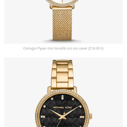
Orologio Pyper mini tonalità oro con pavé (219,00 €)