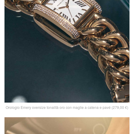
Orologio Emery oversize tonalità oro con maglie a catena e pavé (279,00 €)