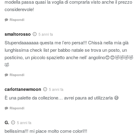
modella passa quasi la voglia di comprarla visto anche il prezzo
considerevole!
Rispondi
smaltorosso
5 anni fa
Stupendaaaaaaa questa me l’ero persa!!! Chissà nella mia già
lunghissima check list per babbo natale se trova un posto, un
posticino, un piccolo spazietto anche nell’ angolino😍😍🤣🤣🤣🤣
🤣
Rispondi
carlottanewmoon
5 anni fa
È una palette da collezione… avrei paura ad utilizzarla 😅
Rispondi
G.
5 anni fa
bellissima!!! mi piace molto come colori!!!