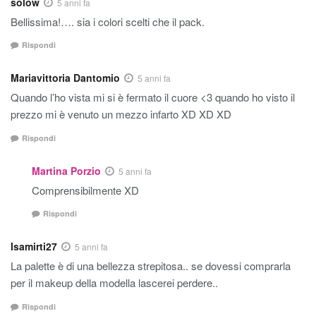
solow
5 anni fa
Bellissima!…. sia i colori scelti che il pack.
Rispondi
Mariavittoria Dantomio
5 anni fa
Quando l’ho vista mi si è fermato il cuore <3 quando ho visto il
prezzo mi è venuto un mezzo infarto XD XD XD
Rispondi
Martina Porzio
5 anni fa
Comprensibilmente XD
Rispondi
Isamirti27
5 anni fa
La palette è di una bellezza strepitosa.. se dovessi comprarla
per il makeup della modella lascerei perdere..
Rispondi