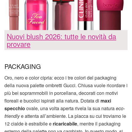
Nuovi blush 2026: tutte le novità da
provare
PACKAGING
Oro, nero e color cipria: ecco i tre colori del packaging
della nuova palette ombretti Gucci. Chiusa vuole ricordare i
più bei soprammobili in porcellana, decorati con motivi
floreali e bucolici ispirati alla natura. Dotata di
maxi
specchio
ovale, una volta aperta rivela la sua natura
eco-
friendly
e attenta all’ambiente. La placca su cui troviamo le
12 cialde è estraibile e
ricaricabile
, mentre il packaging
esterno della palette non va cambiato. In questo modo, si