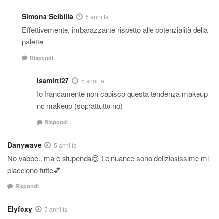
Simona Scibilia
5 anni fa
Effettivemente, imbarazzante rispetto alle potenzialità della
palette
Rispondi
Isamirti27
5 anni fa
Io francamente non capisco questa tendenza makeup
no makeup (soprattutto no)
Rispondi
Danywave
5 anni fa
No vabbè.. ma è stupenda😍 Le nuance sono deliziosissime mi
piacciono tutte💕
Rispondi
Elyfoxy
5 anni fa