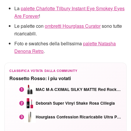
La
palette Charlotte Tilbury Instant Eye Smokey Eyes
Are Forever
!
Le palette con
ombretti Hourglass Curator
sono tutte
ricaricabili.
Foto e swatches della bellissima
palette Natasha
Denona Retro
.
CLASSIFICA VOTATA DALLA COMMUNITY
Rossetto Rosso: i piu votati
MAC M·A·CXIMAL SILKY MATTE Red Rock mat
1
Deborah Super Vinyl Shake Rosa Ciliegia
2
Hourglass Confession Ricaricabile Ultra Preciso Ad Alta Intensità Secretly Classic Red
3