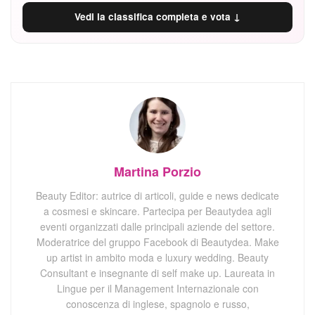
Vedi la classifica completa e vota ↓
Martina Porzio
Beauty Editor: autrice di articoli, guide e news dedicate
a cosmesi e skincare. Partecipa per Beautydea agli
eventi organizzati dalle principali aziende del settore.
Moderatrice del gruppo Facebook di Beautydea. Make
up artist in ambito moda e luxury wedding. Beauty
Consultant e insegnante di self make up. Laureata in
Lingue per il Management Internazionale con
conoscenza di inglese, spagnolo e russo,