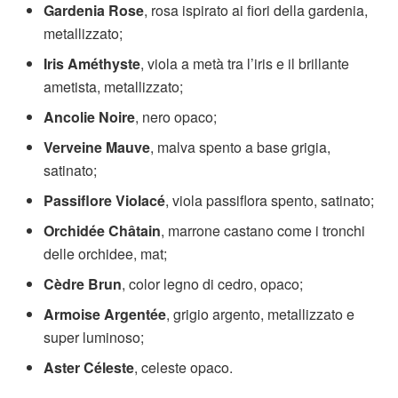
Gardenia Rose
, rosa ispirato ai fiori della gardenia,
metallizzato;
Iris Améthyste
, viola a metà tra l’iris e il brillante
ametista, metallizzato;
Ancolie Noire
, nero opaco;
Verveine Mauve
, malva spento a base grigia,
satinato;
Passiflore Violacé
, viola passiflora spento, satinato;
Orchidée Châtain
, marrone castano come i tronchi
delle orchidee, mat;
Cèdre Brun
, color legno di cedro, opaco;
Armoise Argentée
, grigio argento, metallizzato e
super luminoso;
Aster Céleste
, celeste opaco.