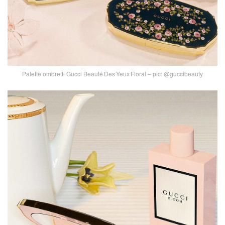
Palette ombretti Gucci Beauté Des Yeux Floral – pic: @guccibeauty