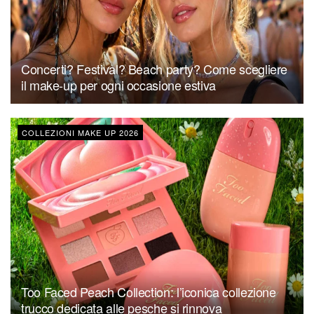
Concerti? Festival? Beach party? Come scegliere
il make-up per ogni occasione estiva
COLLEZIONI MAKE UP 2026
Too Faced Peach Collection: l’iconica collezione
trucco dedicata alle pesche si rinnova