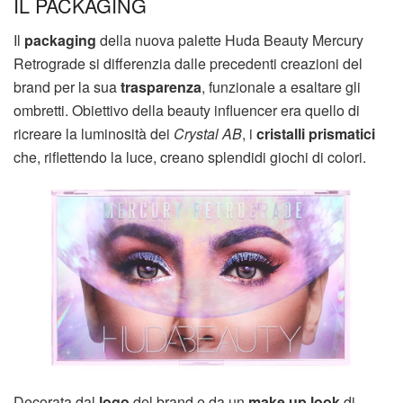
IL PACKAGING
Il
packaging
della nuova palette Huda Beauty Mercury
Retrograde si differenzia dalle precedenti creazioni del
brand per la sua
trasparenza
, funzionale a esaltare gli
ombretti. Obiettivo della beauty influencer era quello di
ricreare la luminosità dei
Crystal AB
, i
cristalli prismatici
che, riflettendo la luce, creano splendidi giochi di colori.
Decorata dal
logo
del brand e da un
make up look
di