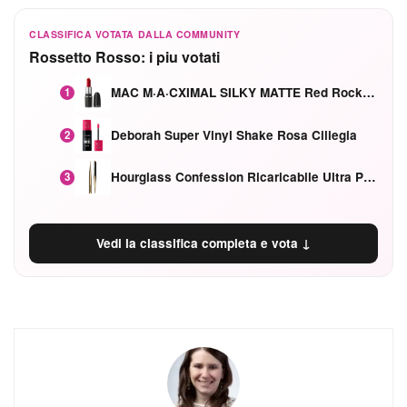
CLASSIFICA VOTATA DALLA COMMUNITY
Rossetto Rosso: i piu votati
MAC M·A·CXIMAL SILKY MATTE Red Rock mat
1
Deborah Super Vinyl Shake Rosa Ciliegia
2
Hourglass Confession Ricaricabile Ultra Preciso Ad Alta Intensità Secretly Classic Red
3
Vedi la classifica completa e vota ↓