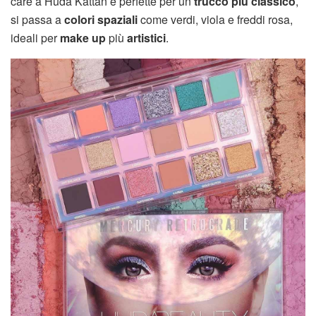
care a Huda Kattan e perfette per un
trucco più classico
,
si passa a
colori spaziali
come verdi, viola e freddi rosa,
ideali per
make up
più
artistici
.