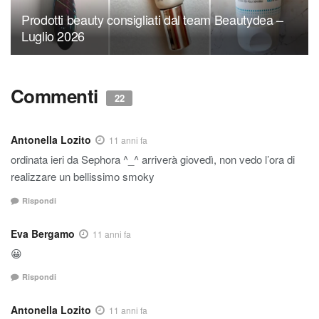
Prodotti beauty consigliati dal team Beautydea –
Luglio 2026
Commenti
22
Antonella Lozito
11 anni fa
ordinata ieri da Sephora ^_^ arriverà giovedì, non vedo l’ora di
realizzare un bellissimo smoky
Rispondi
Eva Bergamo
11 anni fa
😀
Rispondi
Antonella Lozito
11 anni fa