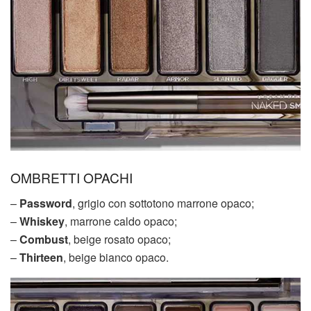
OMBRETTI OPACHI
–
Password
, grigio con sottotono marrone opaco;
–
Whiskey
, marrone caldo opaco;
–
Combust
, beige rosato opaco;
–
Thirteen
, beige bianco opaco.