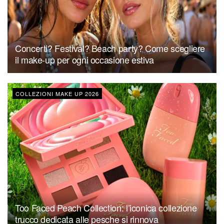
Concerti? Festival? Beach party? Come scegliere
il make-up per ogni occasione estiva
COLLEZIONI MAKE UP 2026
Too Faced Peach Collection: l’iconica collezione
trucco dedicata alle pesche si rinnova