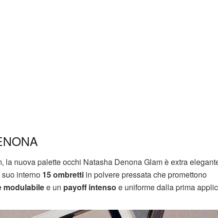
ENONA
am, la nuova palette occhi Natasha Denona Glam è extra elegant
l suo interno
15 ombretti
in polvere pressata che promettono
e modulabile
e un
payoff intenso
e uniforme dalla prima appli