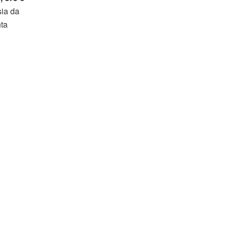
ia da
nta