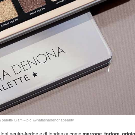
 palette Glam – pic: @natashadenonabeauty
ioni neutro-fredde e di tendenza come
marrone, tortora, grigio