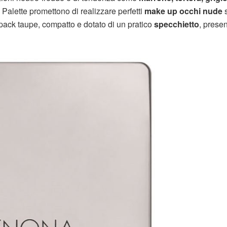
alette promettono di realizzare perfetti
make up occhi nude
s
l pack taupe, compatto e dotato di un pratico
specchietto
, prese