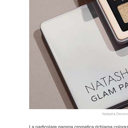
Natasha Denona
La particolare gamma cromatica richiama coloraz