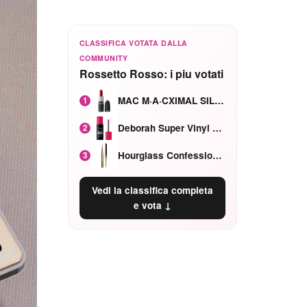
CLASSIFICA VOTATA DALLA
COMMUNITY
Rossetto Rosso: i piu votati
MAC M·A·CXIMAL SILKY MATTE Red Rock mat
1
Deborah Super Vinyl Shake Rosa Ciliegia
2
Hourglass Confession Ricaricabile Ultra Preciso Ad Alta Intensità Secretly Classic Red
3
Vedi la classifica completa
e vota ↓