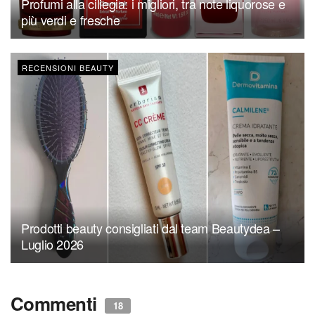
Profumi alla ciliegia: i migliori, tra note liquorose e
più verdi e fresche
RECENSIONI BEAUTY
Prodotti beauty consigliati dal team Beautydea –
Luglio 2026
Commenti
18