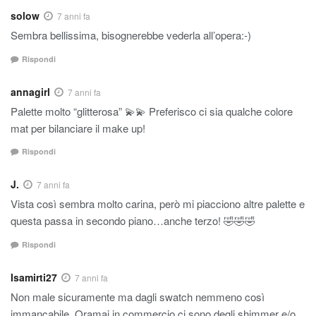
solow
7 anni fa
Sembra bellissima, bisognerebbe vederla all’opera:-)
Rispondi
annagirl
7 anni fa
Palette molto “glitterosa” 💫💫 Preferisco ci sia qualche colore
mat per bilanciare il make up!
Rispondi
J.
7 anni fa
Vista così sembra molto carina, però mi piacciono altre palette e
questa passa in secondo piano…anche terzo! 🤣🤣🤣
Rispondi
Isamirti27
7 anni fa
Non male sicuramente ma dagli swatch nemmeno così
immancabile. Oramai in commercio ci sono degli shimmer e/o