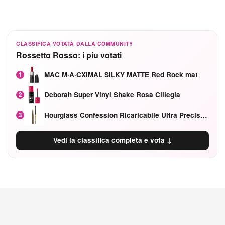
CLASSIFICA VOTATA DALLA COMMUNITY
Rossetto Rosso: i piu votati
MAC M·A·CXIMAL SILKY MATTE Red Rock mat
1
Deborah Super Vinyl Shake Rosa Ciliegia
2
Hourglass Confession Ricaricabile Ultra Preciso Ad Alta Intensità Secretly Classic Red
3
Vedi la classifica completa e vota ↓