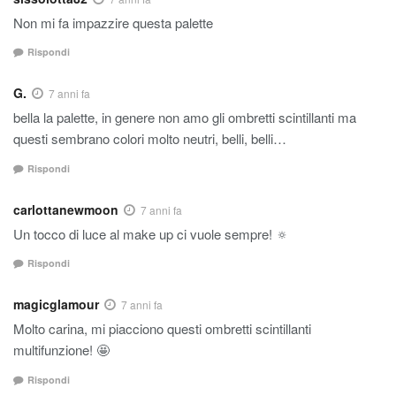
Non mi fa impazzire questa palette
Rispondi
G.
7 anni fa
bella la palette, in genere non amo gli ombretti scintillanti ma
questi sembrano colori molto neutri, belli, belli…
Rispondi
carlottanewmoon
7 anni fa
Un tocco di luce al make up ci vuole sempre! 🔅
Rispondi
magicglamour
7 anni fa
Molto carina, mi piacciono questi ombretti scintillanti
multifunzione! 🤩
Rispondi