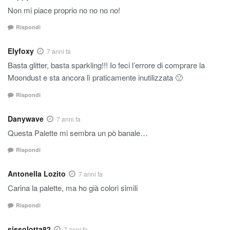
Non mi piace proprio no no no no!
Rispondi
Elyfoxy
7 anni fa
Basta glitter, basta sparkling!!! Io feci l’errore di comprare la
Moondust e sta ancora lì praticamente inutilizzata 🙁
Rispondi
Danywave
7 anni fa
Questa Palette mi sembra un pò banale…
Rispondi
Antonella Lozito
7 anni fa
Carina la palette, ma ho già colori simili
Rispondi
sissolotta82
7 anni fa