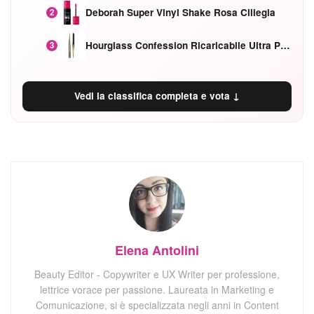
Deborah Super Vinyl Shake Rosa Ciliegia
2
Hourglass Confession Ricaricabile Ultra Preciso Ad Alta Intensità Secretly Classic Red
3
Vedi la classifica completa e vota ↓
Elena Antolini
Beauty Editor - Copywriter e UX Writer per professione,
lettrice vorace per passione. Laureata in Marketing e
Comunicazione, si è specializzata negli anni in Content