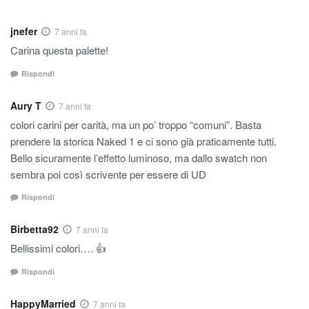
jnefer
7 anni fa
Carina questa palette!
Rispondi
Aury T
7 anni fa
colori carini per carità, ma un po’ troppo “comuni”. Basta
prendere la storica Naked 1 e ci sono già praticamente tutti.
Bello sicuramente l’effetto luminoso, ma dallo swatch non
sembra poi così scrivente per essere di UD
Rispondi
Birbetta92
7 anni fa
Bellissimi colori…. 👍
Rispondi
HappyMarried
7 anni fa