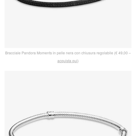
Bracciale Pandora Moments in pelle nera con chiusura regolabile (€ 49,00 –
acquista qui
)