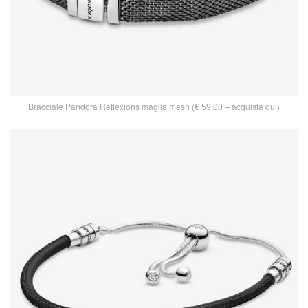
Bracciale Pandora Reflexions maglia mesh (€ 59,00 –
acquista qui
)