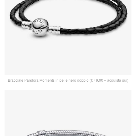
Bracciale Pandora Moments in pelle nero doppio (€ 49,00 –
acquista qui
)