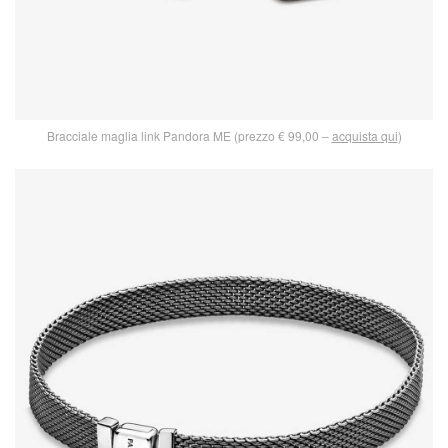
Bracciale maglia link Pandora ME (prezzo € 99,00 –
acquista qui
)