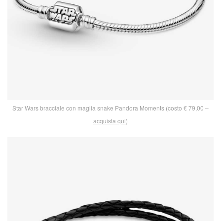
Star Wars bracciale con maglia snake Pandora Moments (costo € 79,00 –
acquista qui
)