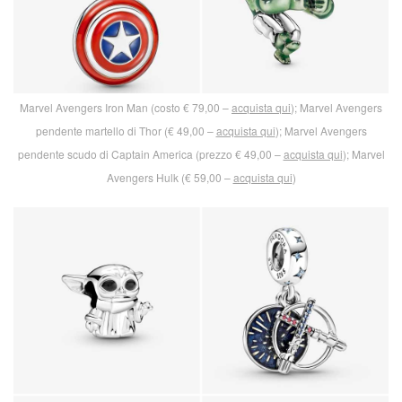
Marvel Avengers Iron Man (costo € 79,00 –
acquista qui
); Marvel Avengers
pendente martello di Thor (€ 49,00 –
acquista qui
); Marvel Avengers
pendente scudo di Captain America (prezzo € 49,00 –
acquista qui
); Marvel
Avengers Hulk (€ 59,00 –
acquista qui
)