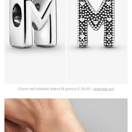
Charm dell’alfabeto lettera M (prezzo € 29,00 –
acquista qui
)