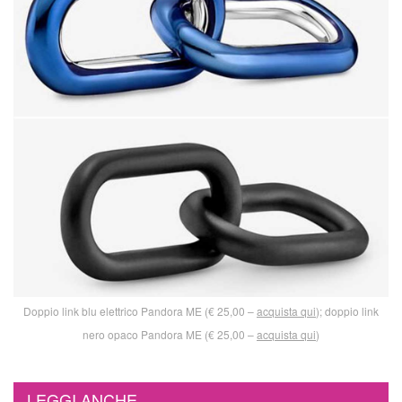
Doppio link blu elettrico Pandora ME (€ 25,00 –
acquista qui
); doppio link
nero opaco Pandora ME (€ 25,00 –
acquista qui
)
LEGGI ANCHE