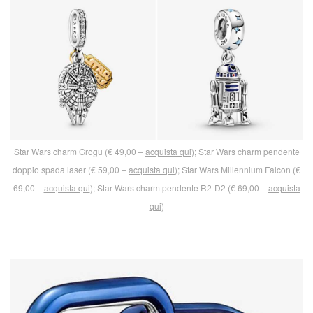
Star Wars charm Grogu (€ 49,00 –
acquista qui
); Star Wars charm pendente
doppio spada laser (€ 59,00 –
acquista qui
); Star Wars Millennium Falcon (€
69,00 –
acquista qui
); Star Wars charm pendente R2-D2 (€ 69,00 –
acquista
qui
)