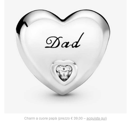
Charm a cuore papà (prezzo € 39,00 –
acquista qui
)