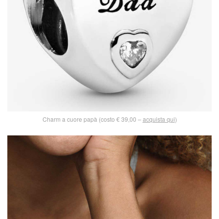
Charm a cuore papà (costo € 39,00 –
acquista qui
)