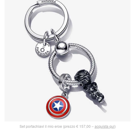
Set portachiavi il mio eroe (prezzo € 157,00 –
acquista qui
)