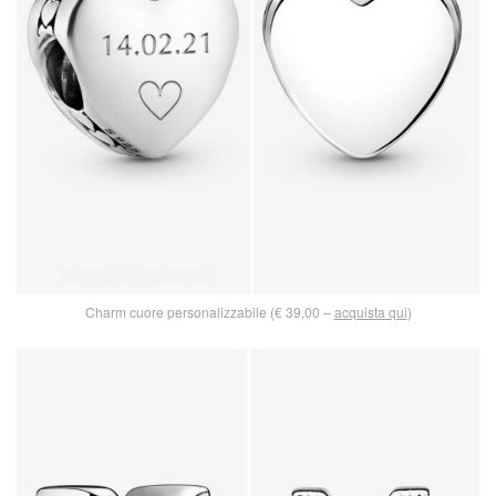
Charm cuore personalizzabile (€ 39,00 –
acquista qui
)