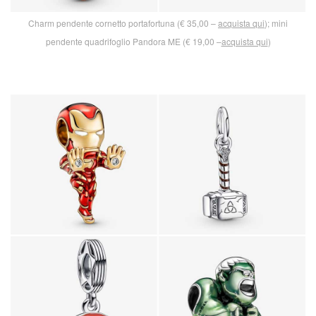
Charm pendente cornetto portafortuna (€ 35,00 –
acquista qui
); mini
pendente quadrifoglio Pandora ME (€ 19,00 –
acquista qui
)