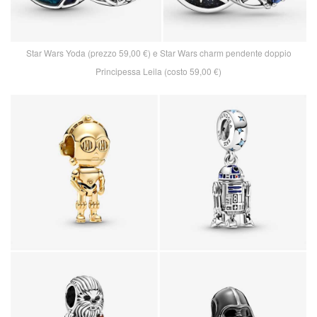
Star Wars Yoda (prezzo 59,00 €) e Star Wars charm pendente doppio
Principessa Leila (costo 59,00 €)