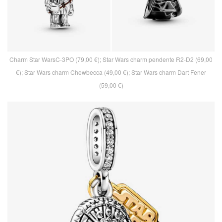
Charm Star WarsC-3PO (79,00 €); Star Wars charm pendente R2-D2 (69,00
€); Star Wars charm Chewbecca (49,00 €); Star Wars charm Dart Fener
(59,00 €)