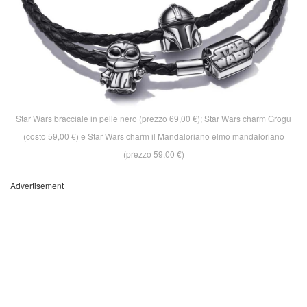
Star Wars bracciale in pelle nero (prezzo 69,00 €); Star Wars charm Grogu
(costo 59,00 €) e Star Wars charm il Mandaloriano elmo mandaloriano
(prezzo 59,00 €)
Advertisement