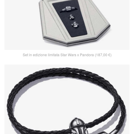
Set in edizione limitata Star Wars x Pandora (187,00 €)