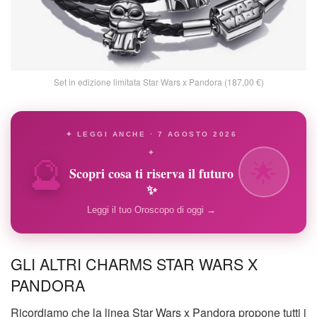
Set in edizione limitata Star Wars x Pandora (187,00 €)
✦ LEGGI ANCHE · 7 AGOSTO 2026
🔮
✦
🌟
Scopri cosa ti riserva il futuro
✨
Leggi il tuo Oroscopo di oggi →
GLI ALTRI CHARMS STAR WARS X
PANDORA
Ricordiamo che la linea Star Wars x Pandora propone tutti i