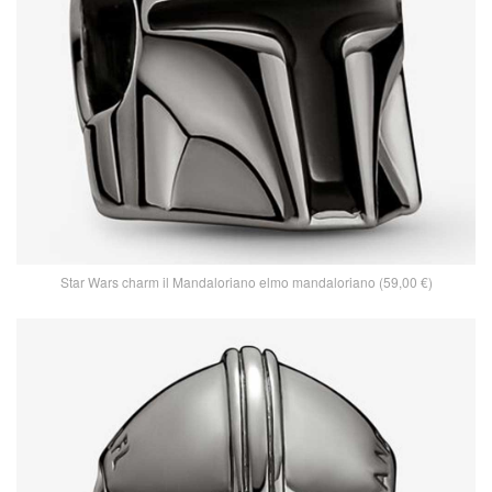
Star Wars charm il Mandaloriano elmo mandaloriano (59,00 €)