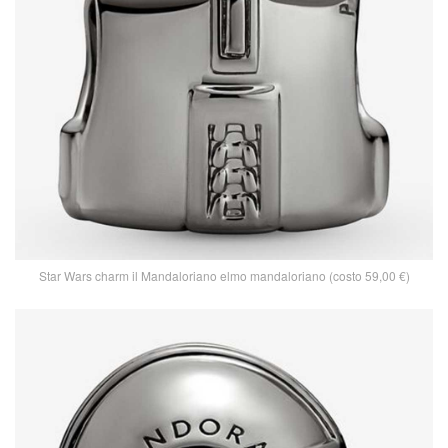
Star Wars charm il Mandaloriano elmo mandaloriano (costo 59,00 €)