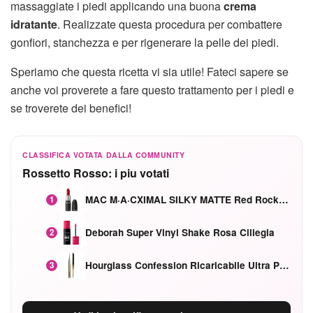
massaggiate i piedi applicando una buona
crema
idratante
. Realizzate questa procedura per combattere
gonfiori, stanchezza e per rigenerare la pelle dei piedi.
Speriamo che questa ricetta vi sia utile! Fateci sapere se
anche voi proverete a fare questo trattamento per i piedi e
se troverete dei benefici!
CLASSIFICA VOTATA DALLA COMMUNITY
Rossetto Rosso: i piu votati
MAC M·A·CXIMAL SILKY MATTE Red Rock mat
1
Deborah Super Vinyl Shake Rosa Ciliegia
2
Hourglass Confession Ricaricabile Ultra Preciso Ad Alta Intensità Secretly Classic Red
3