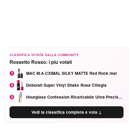
CLASSIFICA VOTATA DALLA COMMUNITY
Rossetto Rosso: i piu votati
MAC M·A·CXIMAL SILKY MATTE Red Rock mat
1
Deborah Super Vinyl Shake Rosa Ciliegia
2
Hourglass Confession Ricaricabile Ultra Preciso Ad Alta Intensità Secretly Classic Red
3
Vedi la classifica completa e vota ↓