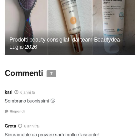
Prodotti beauty consigliati dal team Beautydea –
Luglio 2026
Commenti
7
kati
6 anni fa
Sembrano buonissimi 🙂
Rispondi
Greta
6 anni fa
Sicuramente da provare sarà molto rilassante!