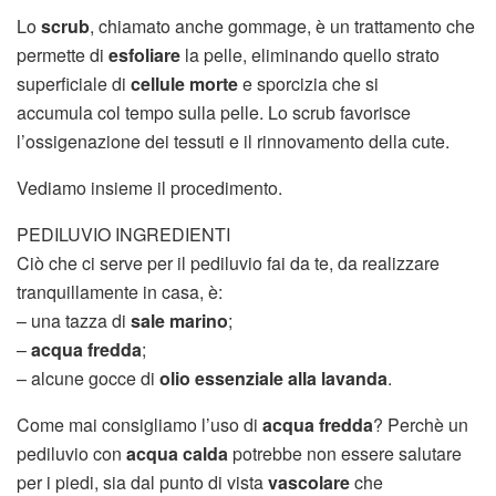
Lo
scrub
, chiamato anche gommage, è un trattamento che
permette di
esfoliare
la pelle, eliminando quello strato
superficiale di
cellule morte
e sporcizia che si
accumula col tempo sulla pelle. Lo scrub favorisce
l’ossigenazione dei tessuti e il rinnovamento della cute.
Vediamo insieme il procedimento.
PEDILUVIO INGREDIENTI
Ciò che ci serve per il pediluvio fai da te, da realizzare
tranquillamente in casa, è:
– una tazza di
sale marino
;
–
acqua fredda
;
– alcune gocce di
olio essenziale alla lavanda
.
Come mai consigliamo l’uso di
acqua fredda
? Perchè un
pediluvio con
acqua calda
potrebbe non essere salutare
per i piedi, sia dal punto di vista
vascolare
che