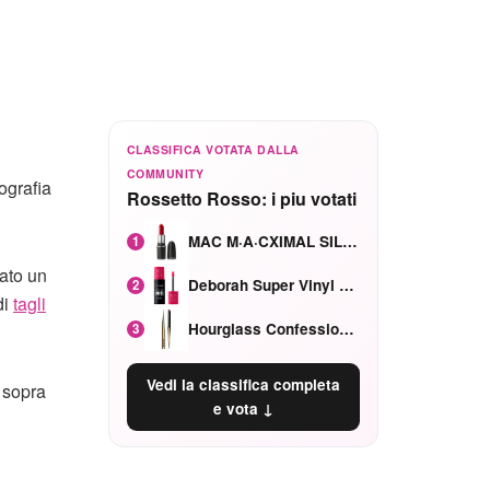
CLASSIFICA VOTATA DALLA
COMMUNITY
ografia
Rossetto Rosso: i piu votati
MAC M·A·CXIMAL SILKY MATTE Red Rock mat
1
cato un
Deborah Super Vinyl Shake Rosa Ciliegia
2
di
tagli
Hourglass Confession Ricaricabile Ultra Preciso Ad Alta Intensità Secretly Classic Red
3
Vedi la classifica completa
 sopra
e vota ↓