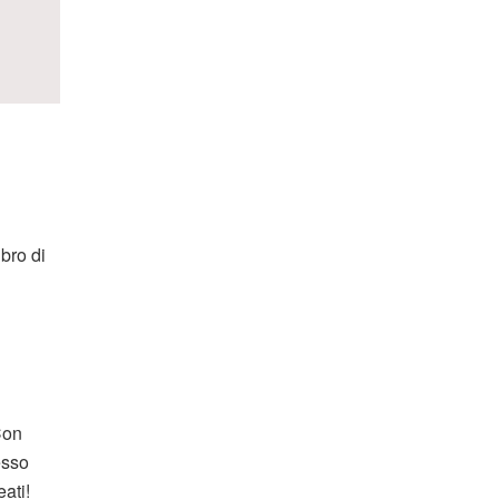
bro di
Con
esso
ati!