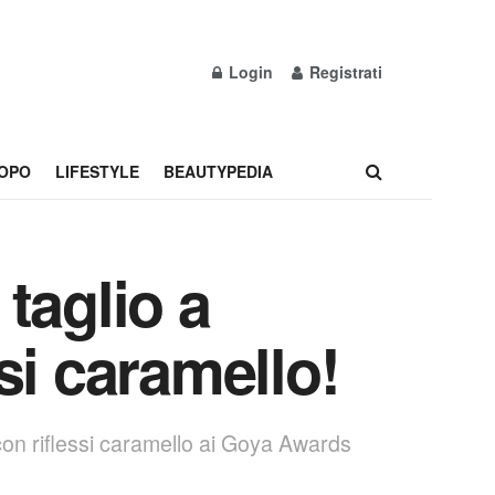
Login
Registrati
OPO
LIFESTYLE
BEAUTYPEDIA
taglio a
si caramello!
con riflessi caramello ai Goya Awards