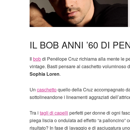
IL BOB ANNI ’60 DI P
Il
bob
di Penélope Cruz richiama alla mente le pe
vintage. Basti pensare al caschetto voluminoso d
Sophia Loren
.
Un
caschetto
quello della Cruz accompagnato da 
sottolineandone i lineamenti aggraziati dell’attrice
Tra i
tagli di capelli
perfetti per donne di ogni fasc
piega liscia o ondulata ad effetto “a palloncino
risultato? In fase di lavaggio e di asciugatura un