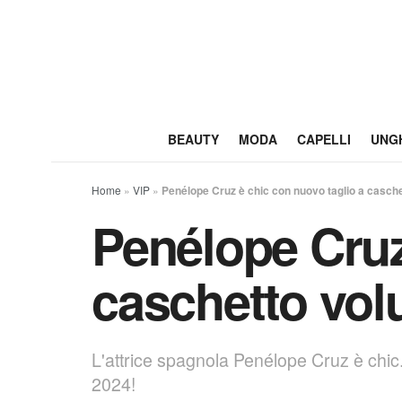
BEAUTY
MODA
CAPELLI
UNG
Home
»
VIP
»
Penélope Cruz è chic con nuovo taglio a casche
Penélope Cruz
caschetto vol
L'attrice spagnola Penélope Cruz è chic
2024!