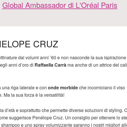
Global Ambassador di L'Oréal Paris
ENELOPE CRUZ
ttinature dai volumi anni ’60 e non nasconde la sua ispirazione
egli anni d’oro di
Raffaella Carrà
ma anche di un attrice del cali
una riga laterale e con
onde morbide
che incorniciano il viso
. Ma la sua forza è la versatilità!
ia d’età e soprattutto che permette diverse soluzioni di styling. 
” come suggerisce Penélope Cruz. Un consiglio per ottenere lo st
o shampoo e uno spray volumizzante saranno i nostri migliori alle