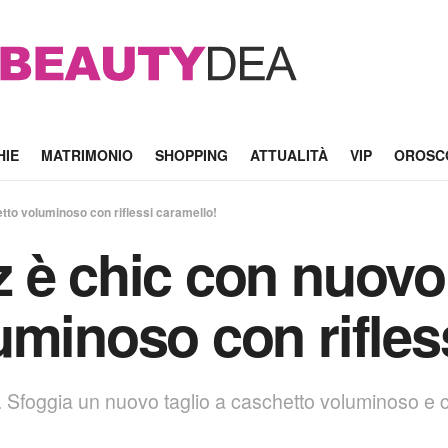
HIE
MATRIMONIO
SHOPPING
ATTUALITÀ
VIP
OROSC
tto voluminoso con riflessi caramello!
 è chic con nuovo 
uminoso con rifles
. Sfoggia un nuovo taglio a caschetto voluminoso e 