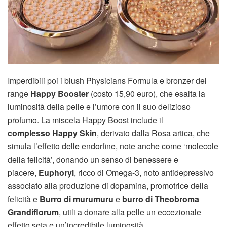
Imperdibili poi i blush Physicians Formula e bronzer del
range
Happy Booster
(costo 15,90 euro), che esalta la
luminosità della pelle e l’umore con il suo delizioso
profumo. La miscela Happy Boost include il
complesso Happy Skin
, derivato dalla Rosa artica, che
simula l’effetto delle endorfine, note anche come ‘molecole
della felicità’, donando un senso di benessere e
piacere,
Euphoryl
, ricco di Omega-3, noto antidepressivo
associato alla produzione di dopamina, promotrice della
felicità e
Burro di murumuru
e
burro di Theobroma
Grandiflorum
, utili a donare alla pelle un eccezionale
effetto seta e un’incredibile luminosità.