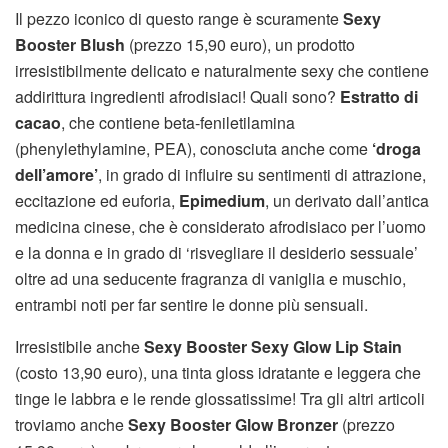
Il pezzo iconico di questo range è scuramente
Sexy
Booster Blush
(prezzo 15,90 euro), un prodotto
irresistibilmente delicato e naturalmente sexy che contiene
addirittura ingredienti afrodisiaci! Quali sono?
Estratto di
cacao
, che contiene beta-feniletilamina
(phenylethylamine, PEA), conosciuta anche come
‘droga
dell’amore’
, in grado di influire su sentimenti di attrazione,
eccitazione ed euforia,
Epimedium
, un derivato dall’antica
medicina cinese, che è considerato afrodisiaco per l’uomo
e la donna e in grado di ‘risvegliare il desiderio sessuale’
oltre ad una seducente fragranza di vaniglia e muschio,
entrambi noti per far sentire le donne più sensuali.
Irresistibile anche
Sexy Booster Sexy Glow Lip Stain
(costo 13,90 euro), una tinta gloss idratante e leggera che
tinge le labbra e le rende glossatissime! Tra gli altri articoli
troviamo anche
Sexy Booster Glow Bronzer
(prezzo