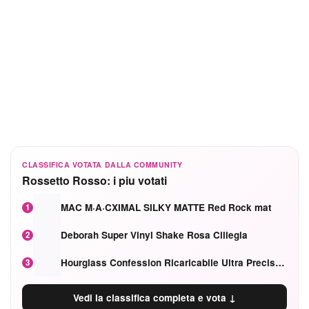
CLASSIFICA VOTATA DALLA COMMUNITY
Rossetto Rosso: i piu votati
MAC M·A·CXIMAL SILKY MATTE Red Rock mat
1
Deborah Super Vinyl Shake Rosa Ciliegia
2
Hourglass Confession Ricaricabile Ultra Preciso Ad Alta Intensità Secretly Classic Red
3
Vedi la classifica completa e vota ↓