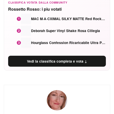
CLASSIFICA VOTATA DALLA COMMUNITY
Rossetto Rosso: i piu votati
MAC M·A·CXIMAL SILKY MATTE Red Rock mat
1
Deborah Super Vinyl Shake Rosa Ciliegia
2
Hourglass Confession Ricaricabile Ultra Preciso Ad Alta Intensità Secretly Classic Red
3
Vedi la classifica completa e vota ↓