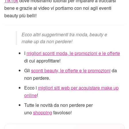
TikTok
dove mostriamo tutorial per imparare a truccarsi
bene e grazie ai video vi portiamo con noi agli eventi
beauty più belli!
Ecco altri suggerimenti tra moda, beauty e
make up da non perdere!
I
migliori sconti moda, le promozioni e le offerte
di cui approfittare!
Gli
sconti beauty, le offerte e le promozioni
da
non perdere.
Ecco i
migliori siti web per acquistare make up
online
!
Tutte le novità da non perdere per
uno
shopping
favoloso!