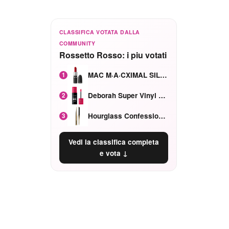
CLASSIFICA VOTATA DALLA
COMMUNITY
Rossetto Rosso: i piu votati
MAC M·A·CXIMAL SILKY MATTE Red Rock mat
1
Deborah Super Vinyl Shake Rosa Ciliegia
2
Hourglass Confession Ricaricabile Ultra Preciso Ad Alta Intensità Secretly Classic Red
3
Vedi la classifica completa
e vota ↓