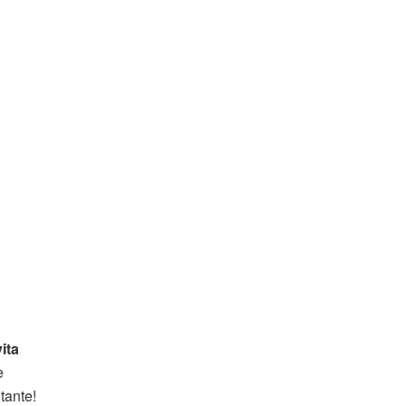
vita
e
tante!