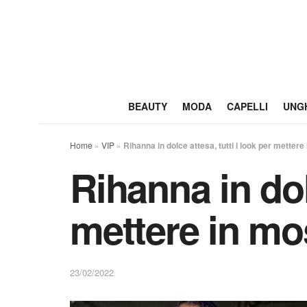
BEAUTY
MODA
CAPELLI
UNG
Home
»
VIP
»
Rihanna in dolce attesa, tutti i look per mettere
Rihanna in dolc
mettere in mos
23/02/2022