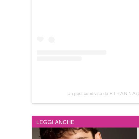
Un post condiviso da R I H A N N A (
LEGGI ANCHE