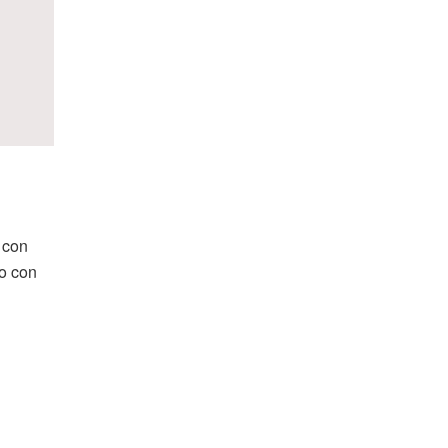
 con
no con