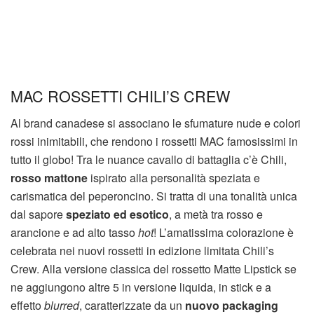
MAC ROSSETTI CHILI’S CREW
Al brand canadese si associano le sfumature nude e colori
rossi inimitabili, che rendono i rossetti MAC famosissimi in
tutto il globo! Tra le nuance cavallo di battaglia c’è Chili,
rosso mattone
ispirato alla personalità speziata e
carismatica del peperoncino. Si tratta di una tonalità unica
dal sapore
speziato ed esotico
, a metà tra rosso e
arancione e ad alto tasso
hot
! L’amatissima colorazione è
celebrata nei nuovi rossetti in edizione limitata Chili’s
Crew. Alla versione classica del rossetto Matte Lipstick se
ne aggiungono altre 5 in versione liquida, in stick e a
effetto
blurred
, caratterizzate da un
nuovo packaging