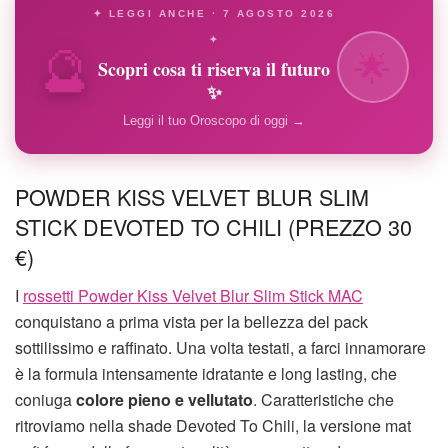
✦ LEGGI ANCHE · 7 AGOSTO 2026
🔮
✦
🌟
Scopri cosa ti riserva il futuro
✨
Leggi il tuo Oroscopo di oggi →
POWDER KISS VELVET BLUR SLIM
STICK DEVOTED TO CHILI (PREZZO 30
€)
I
rossetti Powder Kiss Velvet Blur Slim Stick MAC
conquistano a prima vista per la bellezza del pack
sottilissimo e raffinato. Una volta testati, a farci innamorare
è la formula intensamente idratante e long lasting, che
coniuga
colore pieno e vellutato
. Caratteristiche che
ritroviamo nella shade Devoted To Chili, la versione mat