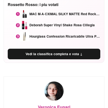
Rossetto Rosso: i piu votati
MAC M·A·CXIMAL SILKY MATTE Red Rock mat
1
Deborah Super Vinyl Shake Rosa Ciliegia
2
Hourglass Confession Ricaricabile Ultra Preciso Ad Alta Intensità Secretly Classic Red
3
Vedi la classifica completa e vota ↓
Veronica Funari