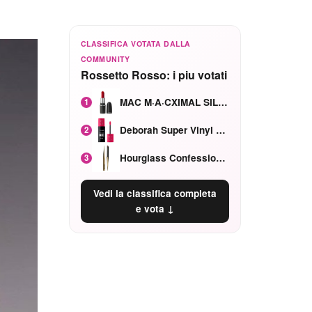
CLASSIFICA VOTATA DALLA
COMMUNITY
Rossetto Rosso: i piu votati
MAC M·A·CXIMAL SILKY MATTE Red Rock mat
1
Deborah Super Vinyl Shake Rosa Ciliegia
2
Hourglass Confession Ricaricabile Ultra Preciso Ad Alta Intensità Secretly Classic Red
3
Vedi la classifica completa
e vota ↓