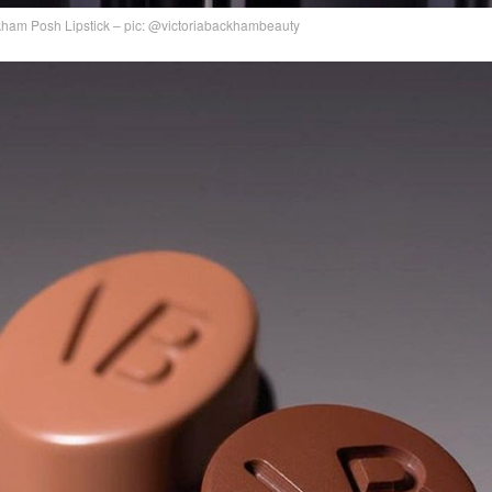
ckham Posh Lipstick – pic: @victoriabackhambeauty