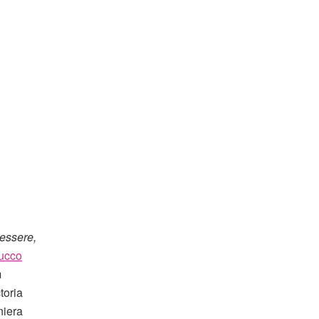
nessere,
rucco
m
toria
niera