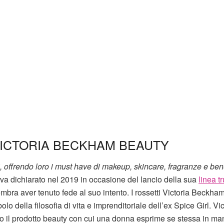
VICTORIA BECKHAM BEAUTY
, offrendo loro i must have di makeup, skincare, fragranze e be
eva dichiarato nel 2019 in occasione del lancio della sua
linea t
mbra aver tenuto fede al suo intento. I rossetti Victoria Beckha
 della filosofia di vita e imprenditoriale dell’ex Spice Girl. Vic
o il prodotto beauty con cui una donna esprime se stessa in ma