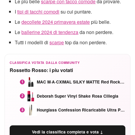
Le più belle
scarpe con tacco comode
da provare.
I
tipi di tacchi comodi
su cui puntare.
Le
decollete 2024 primavera estate
più belle.
Le
ballerine 2024 di tendenza
da non perdere.
Tutti i modelli di
scarpe
top da non perdere.
CLASSIFICA VOTATA DALLA COMMUNITY
Rossetto Rosso: i piu votati
MAC M·A·CXIMAL SILKY MATTE Red Rock mat
1
Deborah Super Vinyl Shake Rosa Ciliegia
2
Hourglass Confession Ricaricabile Ultra Preciso Ad Alta Intensità Secretly Classic Red
3
Vedi la classifica completa e vota ↓