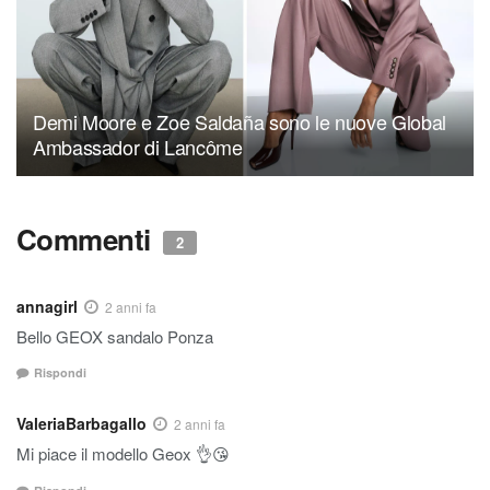
Demi Moore e Zoe Saldaña sono le nuove Global
Ambassador di Lancôme
Commenti
2
annagirl
2 anni fa
Bello GEOX sandalo Ponza
Rispondi
ValeriaBarbagallo
2 anni fa
Mi piace il modello Geox 👌😘