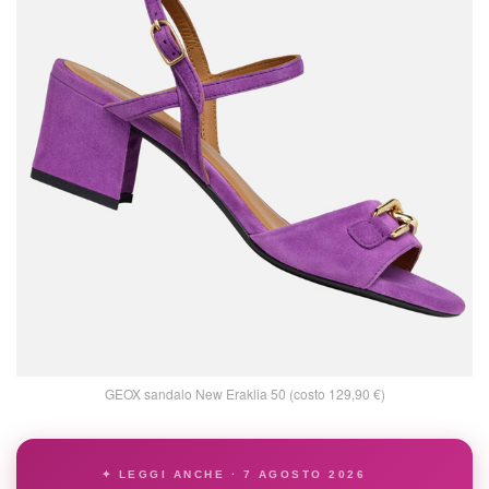
GEOX sandalo New Eraklia 50 (costo 129,90 €)
✦ LEGGI ANCHE · 7 AGOSTO 2026