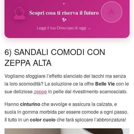
🔮
✦
🌟
Scopri cosa ti riserva il futuro
✨
Leggi il tuo Oroscopo di oggi →
6) SANDALI COMODI CON
ZEPPA ALTA
Vogliamo sfoggiare l’effetto slanciato dei tacchi ma senza
la loro scomodità? La soluzione ce la offre
Belle Vie
con le
sue deliziose
zeppe
in pelle dal rivestimento scamosciato.
Hanno
cinturino
che avvolge e assicura la calzata, e
suola in gomma morbida per essere comode a ogni passo.
Il tutto in un
color cuoio
che farà spiccare l’abbronzatura!