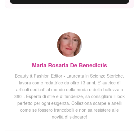
Maria Rosaria De Benedictis
Beauty & Fashion Editor - Laureata in Scienze Storiche,
lavora come redattrice da oltre 13 anni. E' autrice di
articoli dedicati al mondo della moda e della bellezza a
360°. Esperta di stile e di tendenze, sa consigliare il look
perfetto per ogni esigenza. Colleziona scarpe e anelli
come se fossero francobolli e non sa resistere alle
novità di skincare!