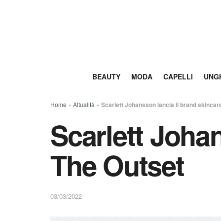
BEAUTY
MODA
CAPELLI
UNG
Home
»
Attualità
»
Scarlett Johansson lancia il brand skincar
Scarlett Johan
The Outset
03/03/2022