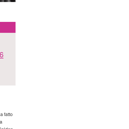
 6
a fatto
va