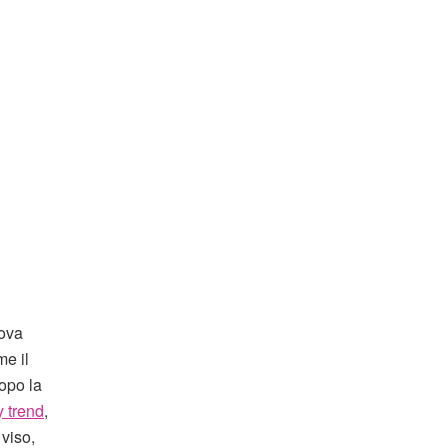
uova
me il
dopo la
 trend
,
 viso,