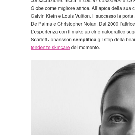
consacrazione: recita in
Lost in Translation
e
La 
Globe come migliore attrice. All’apice della sua ca
Calvin Klein e Louis Vuitton. Il successo la porta 
De Palma e Christopher Nolan. Dal 2009 l’attrice 
L’esperienza con il make up cinematografico sugge
Scarlett Johansson
semplifica
gli step della bea
tendenze skincare
del momento.