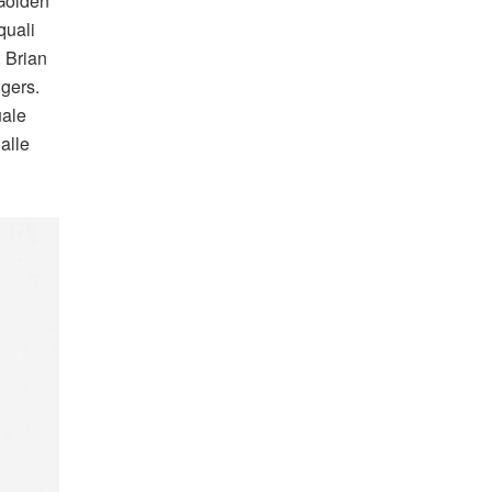
Golden
quali
 Brian
gers.
uale
alle