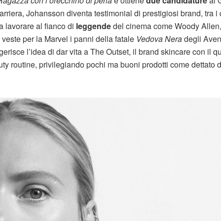
Ragazza con l’orecchino di perla
e ottiene
due candidature
ai 
rriera, Johansson diventa testimonial di prestigiosi brand, tra i 
a lavorare al fianco di
leggende
del cinema come Woody Allen,
veste per la Marvel i panni della fatale
Vedova Nera
degli Aven
risce l’idea di dar vita a The Outset, il brand skincare con il q
uty routine, privilegiando pochi ma buoni prodotti come dettato d