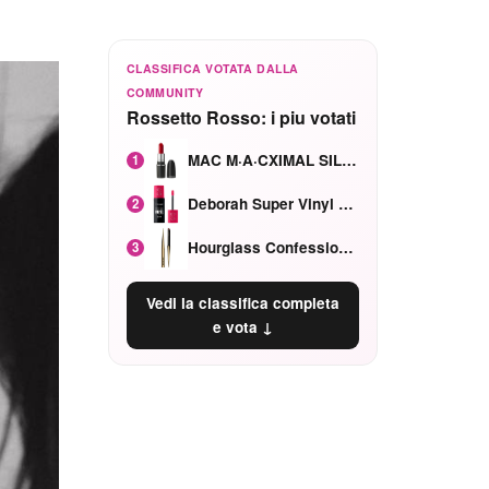
CLASSIFICA VOTATA DALLA
COMMUNITY
Rossetto Rosso: i piu votati
MAC M·A·CXIMAL SILKY MATTE Red Rock mat
1
Deborah Super Vinyl Shake Rosa Ciliegia
2
Hourglass Confession Ricaricabile Ultra Preciso Ad Alta Intensità Secretly Classic Red
3
Vedi la classifica completa
e vota ↓