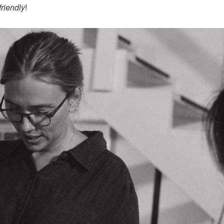
friendly
!