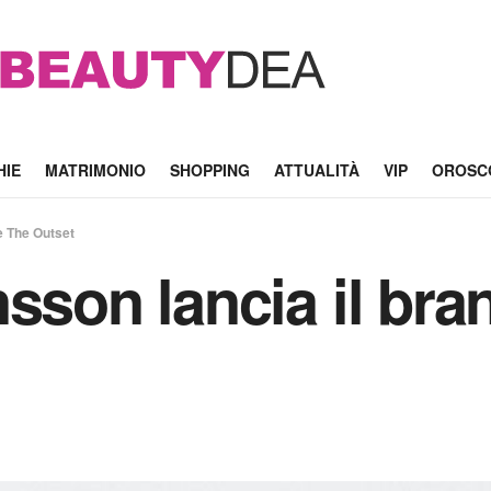
HIE
MATRIMONIO
SHOPPING
ATTUALITÀ
VIP
OROSC
e The Outset
sson lancia il bra