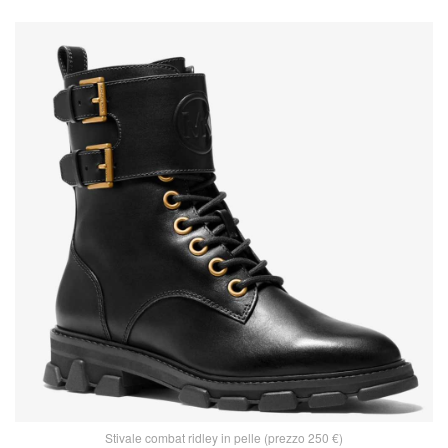
Stivale combat ridley in pelle (prezzo 250 €)