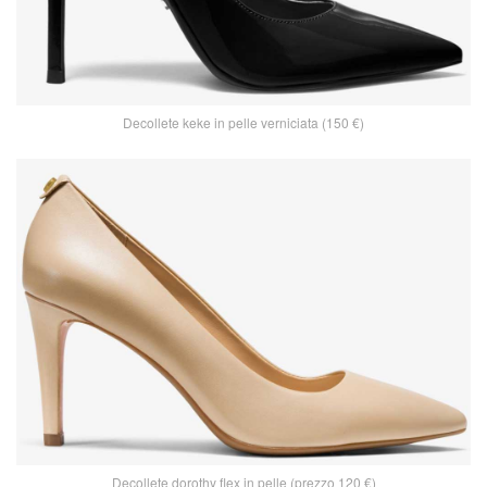
Decollete keke in pelle verniciata (150 €)
Decollete dorothy flex in pelle (prezzo 120 €)