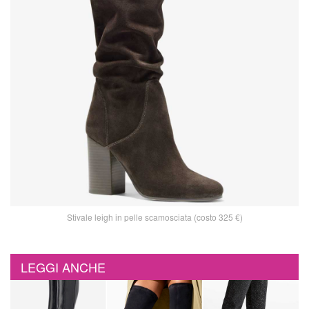
Stivale leigh in pelle scamosciata (costo 325 €)
LEGGI ANCHE