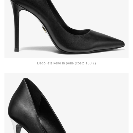
Decollete keke in pelle (costo 150 €)