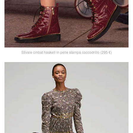
Stivale cmbat haskell in pelle stampa coccodrillo (295 €)