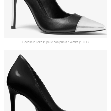
Decollete keke in pelle con punta rivestita (150 €)