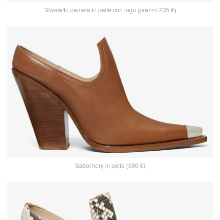
Stivaletto pamela in pelle con logo (prezzo 235 €)
Sabot kory in pelle (590 €)