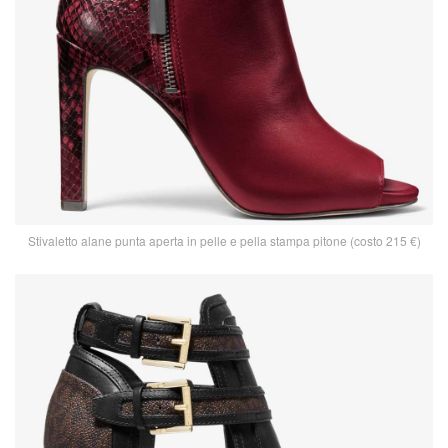
Stivaletto alane punta aperta in pelle e pella stampa pitone (costo 215 €)