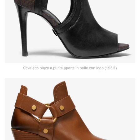
Stivaletto blaze a punta aperta in pelle con logo (195 €)