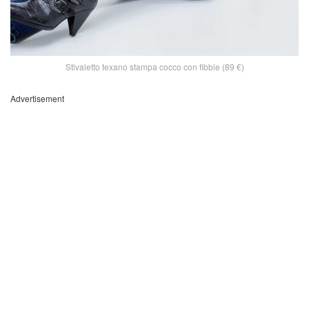
Stivaletto texano stampa cocco con fibbie (89 €)
Advertisement