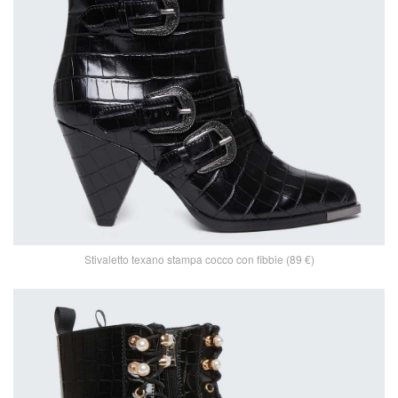
Stivaletto texano stampa cocco con fibbie (89 €)