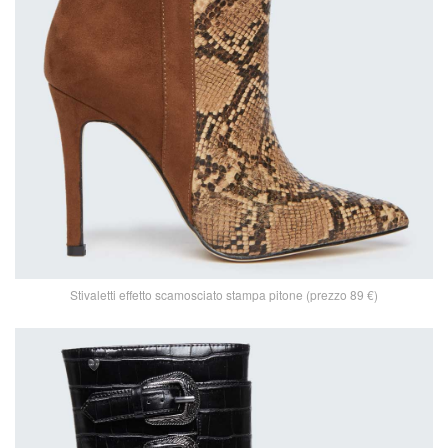
Stivaletti effetto scamosciato stampa pitone (prezzo 89 €)