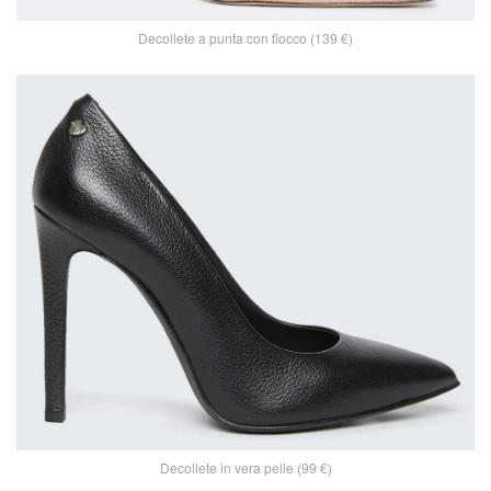
Decollete a punta con fiocco (139 €)
Decollete in vera pelle (99 €)