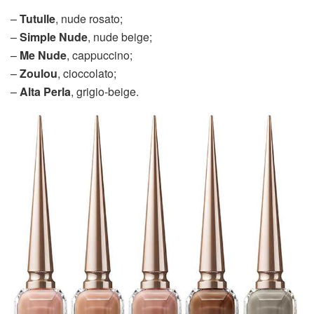
–
Tutulle
, nude rosato;
–
Simple Nude
, nude beige;
–
Me Nude
, cappuccino;
–
Zoulou
, cioccolato;
–
Alta Perla
, grigio-beige.