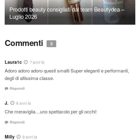
Prodotti beauty consigliati dal team Beautydea –
Luglio 2026
Commenti
3
Laura1c
7 anni fa
Adoro adoro adoro questi smalti Super eleganti e performanti,
degli di altissima classe.
Rispondi
J.
8 anni fa
Che meraviglia…uno spettacolo per gli occhi!
Rispondi
Milly
9 anni fa