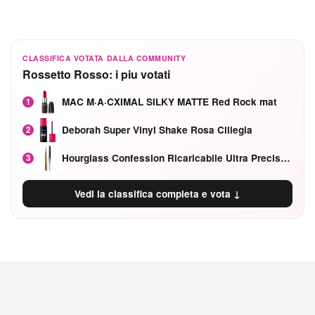
CLASSIFICA VOTATA DALLA COMMUNITY
Rossetto Rosso: i piu votati
MAC M·A·CXIMAL SILKY MATTE Red Rock mat
1
Deborah Super Vinyl Shake Rosa Ciliegia
2
Hourglass Confession Ricaricabile Ultra Preciso Ad Alta Intensità Secretly Classic Red
3
Vedi la classifica completa e vota ↓