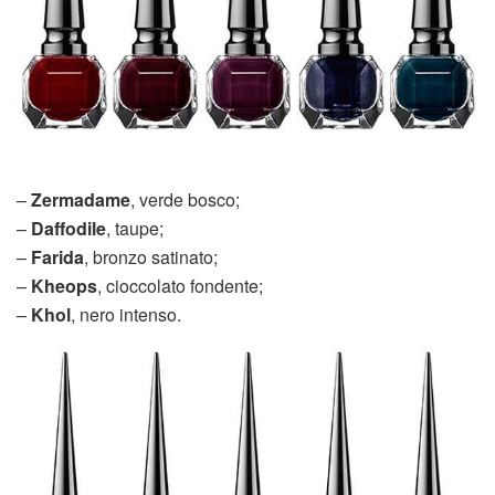
–
Zermadame
, verde bosco;
–
Daffodile
, taupe;
–
Farida
, bronzo satinato;
–
Kheops
, cioccolato fondente;
–
Khol
, nero intenso.