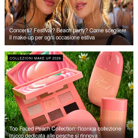
Concerti? Festival? Beach party? Come scegliere
il make-up per ogni occasione estiva
COLLEZIONI MAKE UP 2026
Too Faced Peach Collection: l’iconica collezione
trucco dedicata alle pesche si rinnova