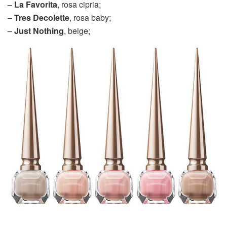
–
La Favorita
, rosa cipria;
–
Tres Decolette
, rosa baby;
–
Just Nothing
, beige;