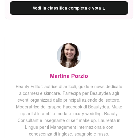
Vedi la classifica completa e vota ↓
Martina Porzio
Beauty Editor: autrice di articoli, guide e news dedicate
a cosmesi e skincare. Partecipa per Beautydea agli
eventi organizzati dalle principali aziende del settore.
Moderatrice del gruppo Facebook di Beautydea. Make
up artist in ambito moda e luxury wedding. Beauty
Consultant e insegnante di self make up. Laureata in
Lingue per il Management Internazionale con
conoscenza di inglese, spagnolo e russo,