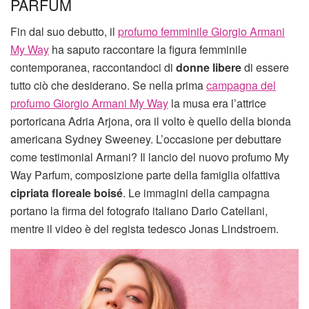
PARFUM
Fin dal suo debutto, il
profumo femminile Giorgio Armani
My Way
ha saputo raccontare la figura femminile
contemporanea, raccontandoci di
donne libere
di essere
tutto ciò che desiderano. Se nella prima
campagna del
profumo Giorgio Armani My Way
la musa era l’attrice
portoricana Adria Arjona, ora il volto è quello della bionda
americana Sydney Sweeney. L’occasione per debuttare
come testimonial Armani? Il lancio del nuovo profumo My
Way Parfum, composizione parte della famiglia olfattiva
cipriata floreale boisé
. Le immagini della campagna
portano la firma del fotografo italiano Dario Catellani,
mentre il video è del regista tedesco Jonas Lindstroem.