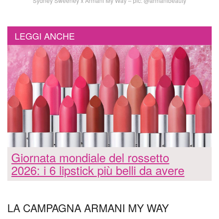
Sydney Sweeney x Armani My Way – pic: @armanibeauty
LEGGI ANCHE
Giornata mondiale del rossetto
2026: i 6 lipstick più belli da avere
LA CAMPAGNA ARMANI MY WAY