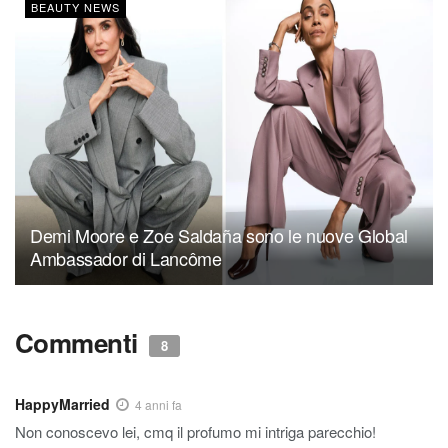
BEAUTY NEWS
Demi Moore e Zoe Saldaña sono le nuove Global
Ambassador di Lancôme
Commenti
8
HappyMarried
4 anni fa
Non conoscevo lei, cmq il profumo mi intriga parecchio!