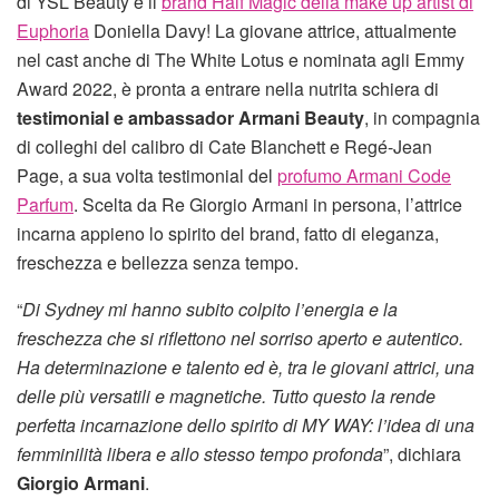
di YSL Beauty e il
brand Half Magic della make up artist di
Euphoria
Doniella Davy! La giovane attrice, attualmente
nel cast anche di The White Lotus e nominata agli Emmy
Award 2022, è pronta a entrare nella nutrita schiera di
testimonial e ambassador Armani Beauty
, in compagnia
di colleghi del calibro di Cate Blanchett e Regé-Jean
Page, a sua volta testimonial del
profumo Armani Code
Parfum
. Scelta da Re Giorgio Armani in persona, l’attrice
incarna appieno lo spirito del brand, fatto di eleganza,
freschezza e bellezza senza tempo.
“
Di Sydney mi hanno subito colpito l’energia e la
freschezza che si riflettono nel sorriso aperto e autentico.
Ha determinazione e talento ed è, tra le giovani attrici, una
delle più versatili e magnetiche. Tutto questo la rende
perfetta incarnazione dello spirito di MY WAY: l’idea di una
femminilità libera e allo stesso tempo profonda
”, dichiara
Giorgio Armani
.