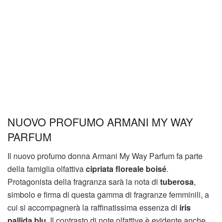
NUOVO PROFUMO ARMANI MY WAY
PARFUM
Il nuovo profumo donna Armani My Way Parfum fa parte
della famiglia olfattiva
cipriata floreale
boisé
.
Protagonista della fragranza sarà la nota di
tuberosa
,
simbolo e firma di questa gamma di fragranze femminili, a
cui si accompagnerà la raffinatissima essenza di
iris
pallida blu
. Il contrasto di note olfattive è evidente anche