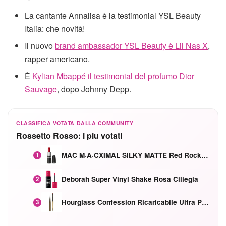
La cantante Annalisa è la testimonial YSL Beauty
Italia: che novità!
Il nuovo
brand ambassador YSL Beauty è Lil Nas X
,
rapper americano.
È
Kylian Mbappé il testimonial del profumo Dior
Sauvage
, dopo Johnny Depp.
CLASSIFICA VOTATA DALLA COMMUNITY
Rossetto Rosso: i piu votati
MAC M·A·CXIMAL SILKY MATTE Red Rock mat
1
Deborah Super Vinyl Shake Rosa Ciliegia
2
Hourglass Confession Ricaricabile Ultra Preciso Ad Alta Intensità Secretly Classic Red
3