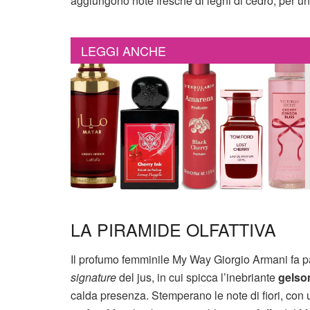
aggiungono note fresche di legni di cedro, per u
LEGGI ANCHE
LA PIRAMIDE OLFATTIVA
Il profumo femminile My Way Giorgio Armani fa part
signature
del jus, in cui spicca l’inebriante
gelso
calda presenza. Stemperano le note di fiori, con u