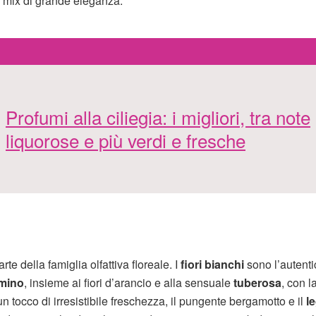
n mix di grande eleganza.
Profumi alla ciliegia: i migliori, tra note
liquorose e più verdi e fresche
e della famiglia olfattiva floreale. I
fiori bianchi
sono l’autenti
mino
, insieme ai fiori d’arancio e alla sensuale
tuberosa
, con l
n tocco di irresistibile freschezza, il pungente bergamotto e il
le