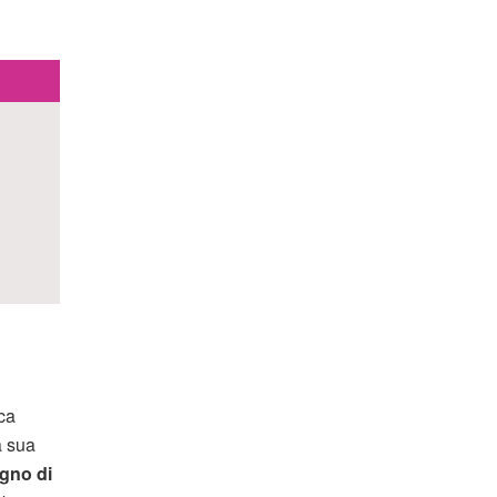
ca
a sua
gno di