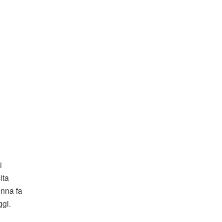
i
ita
onna fa
ggi.