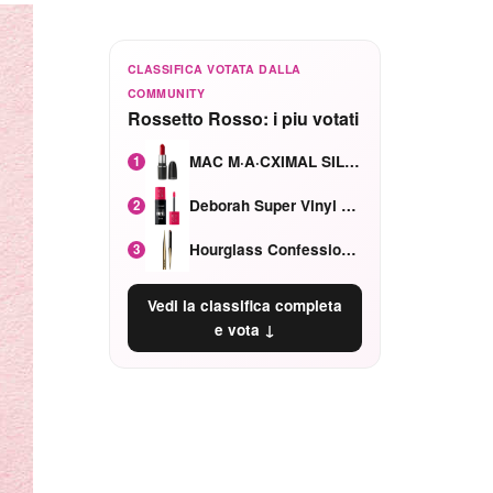
CLASSIFICA VOTATA DALLA
COMMUNITY
Rossetto Rosso: i piu votati
MAC M·A·CXIMAL SILKY MATTE Red Rock mat
1
Deborah Super Vinyl Shake Rosa Ciliegia
2
Hourglass Confession Ricaricabile Ultra Preciso Ad Alta Intensità Secretly Classic Red
3
Vedi la classifica completa
e vota ↓