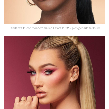
Tendenza trucco monocromatico Estate 2022 – pic: @charlottetilbury