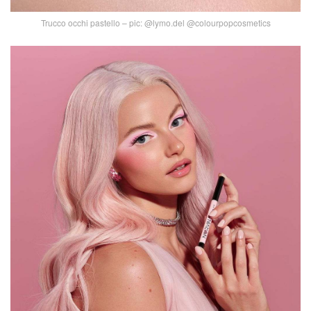
Trucco occhi pastello – pic: @lymo.del @colourpopcosmetics