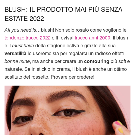
BLUSH: IL PRODOTTO MAI PIÙ SENZA
ESTATE 2022
All you need is…
blush! Non solo rosato come vogliono le
tendenze trucco 2022
e il revival
trucco anni 2000
. Il blush
è il
must have
della stagione estiva e grazie alla sua
versatilità
lo useremo sia per regalarci un radioso effetti
bonne mine
, ma anche per creare un
contouring
più soft e
naturale. Se in stick o in crema, il blush è anche un ottimo
sostituto del rossetto. Provare per credere!