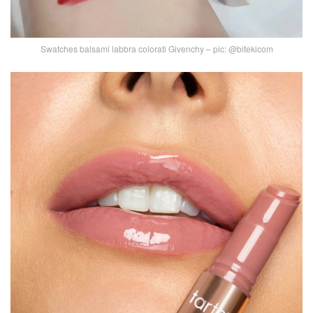
Swatches balsami labbra colorati Givenchy – pic: @bitekicom