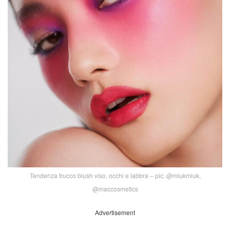
Tendenza trucco blush viso, occhi e labbra – pic: @miukmiuk,
@maccosmetics
Advertisement