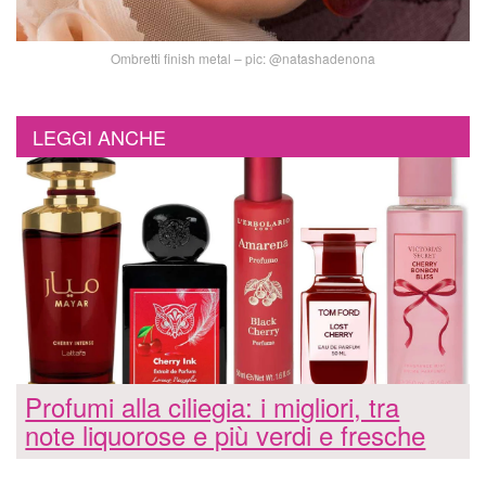
Ombretti finish metal – pic: @natashadenona
LEGGI ANCHE
Profumi alla ciliegia: i migliori, tra
note liquorose e più verdi e fresche