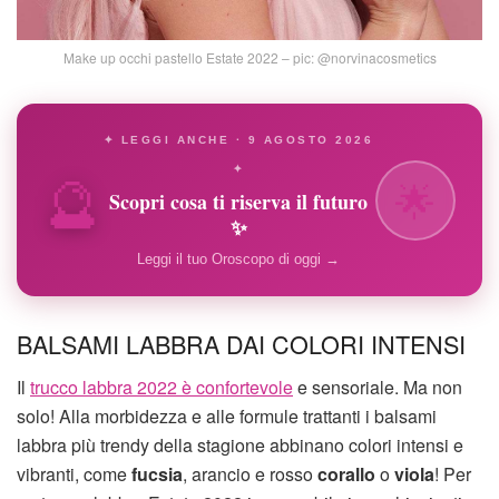
Make up occhi pastello Estate 2022 – pic: @norvinacosmetics
✦ LEGGI ANCHE · 9 AGOSTO 2026
🔮
✦
🌟
Scopri cosa ti riserva il futuro
✨
Leggi il tuo Oroscopo di oggi →
BALSAMI LABBRA DAI COLORI INTENSI
Il
trucco labbra 2022 è confortevole
e sensoriale. Ma non
solo! Alla morbidezza e alle formule trattanti i balsami
labbra più trendy della stagione abbinano colori intensi e
vibranti, come
fucsia
, arancio e rosso
corallo
o
viola
! Per