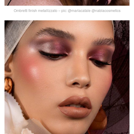
Ombretti finish metallizzato – pic: @mariacatale @nablacosmetics