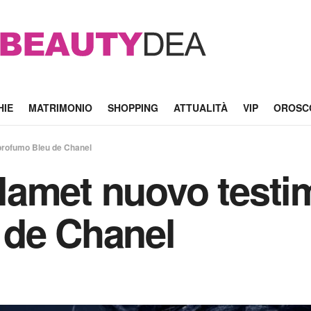
HIE
MATRIMONIO
SHOPPING
ATTUALITÀ
VIP
OROSC
profumo Bleu de Chanel
amet nuovo testim
 de Chanel