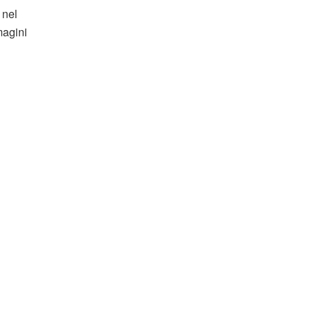
 nel
magini