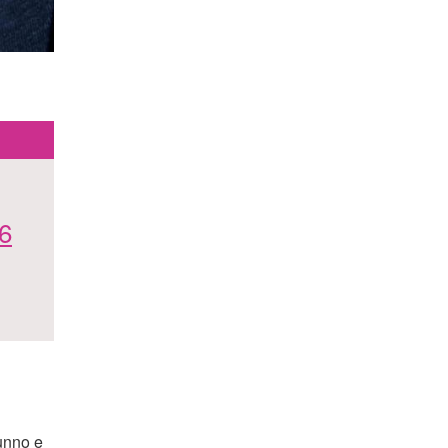
 6
unno e