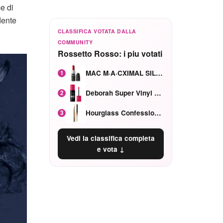
e di
dente
CLASSIFICA VOTATA DALLA
COMMUNITY
Rossetto Rosso: i piu votati
MAC M·A·CXIMAL SILKY MATTE Red Rock mat
1
Deborah Super Vinyl Shake Rosa Ciliegia
2
Hourglass Confession Ricaricabile Ultra Preciso Ad Alta Intensità Secretly Classic Red
3
Vedi la classifica completa
e vota ↓