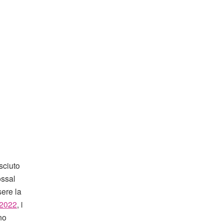
sciuto
ossal
sere la
 2022
, i
no