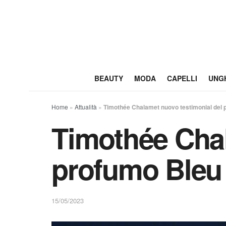
BEAUTY
MODA
CAPELLI
UNG
Home
»
Attualità
»
Timothée Chalamet nuovo testimonial del 
Timothée Chal
profumo Bleu
15/05/2023