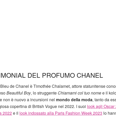
IMONIAL DEL PROFUMO CHANEL
 Bleu de Chanel è Timothée Chalamet, attore statunitense cono
enso
Beautiful Boy
, lo struggente
Chiamami col tuo nome
e il kol
se non è nuovo a incursioni nel
mondo della moda
, tanto da es
giosa copertina di British Vogue nel 2022. I suoi
look agli Oscar
ia 2022
e il
look indossato alla Paris Fashion Week 2023
lo han