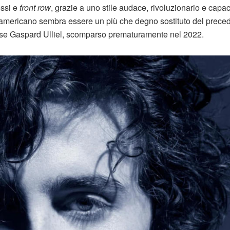
ossi e
front row
, grazie a uno stile audace, rivoluzionario e capac
e americano sembra essere un più che degno sostituto del prece
cese Gaspard Ulliel, scomparso prematuramente nel 2022.