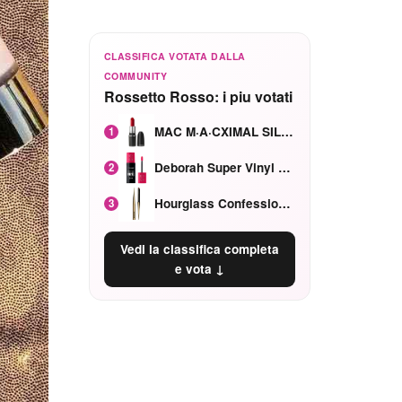
CLASSIFICA VOTATA DALLA
COMMUNITY
Rossetto Rosso: i piu votati
MAC M·A·CXIMAL SILKY MATTE Red Rock mat
1
Deborah Super Vinyl Shake Rosa Ciliegia
2
Hourglass Confession Ricaricabile Ultra Preciso Ad Alta Intensità Secretly Classic Red
3
Vedi la classifica completa
e vota ↓