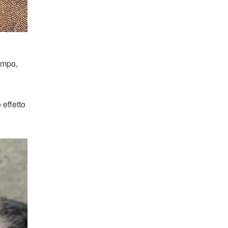
empo,
 effetto