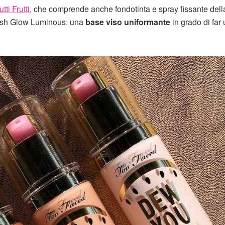
ti Frutti
, che comprende anche fondotinta e spray fissante dell
resh Glow Luminous: una
base viso uniformante
in grado di far 