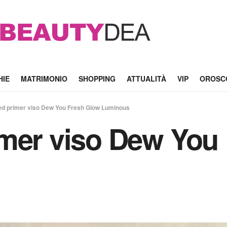
HIE
MATRIMONIO
SHOPPING
ATTUALITÀ
VIP
OROSC
ed primer viso Dew You Fresh Glow Luminous
imer viso Dew You