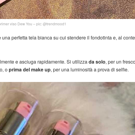
primer viso Dew You – pic: @trendmood1
na perfetta tela bianca su cui stendere il fondotinta e, al cont
cilmente e asciuga rapidamente. Si utilizza
da solo
, per un fresco
lo, o
prima del make up
, per una luminosità a prova di selfie.