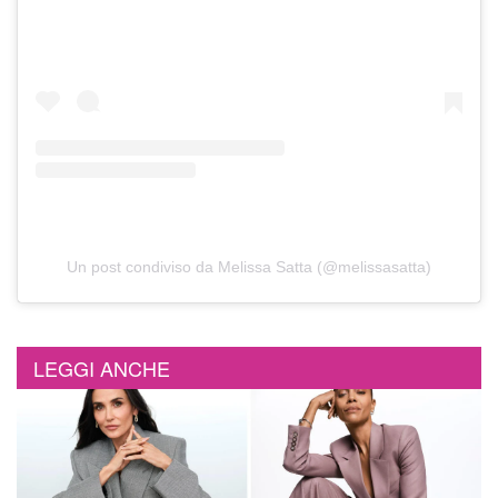
Un post condiviso da Melissa Satta (@melissasatta)
LEGGI ANCHE