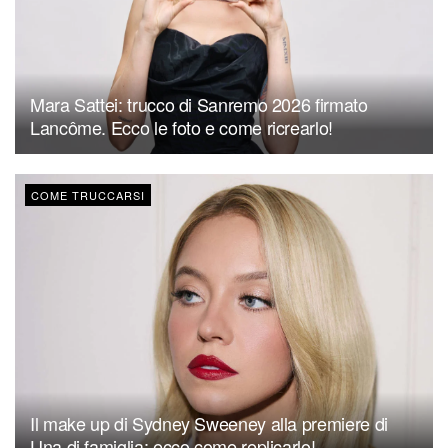
Mara Sattei: trucco di Sanremo 2026 firmato
Lancôme. Ecco le foto e come ricrearlo!
COME TRUCCARSI
Il make up di Sydney Sweeney alla premiere di
Una di famiglia: ecco come replicarlo!