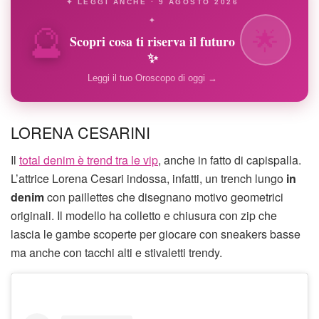
✦ LEGGI ANCHE · 9 AGOSTO 2026
🔮
✦
🌟
Scopri cosa ti riserva il futuro
✨
Leggi il tuo Oroscopo di oggi →
LORENA CESARINI
Il
total denim è trend tra le vip
, anche in fatto di capispalla.
L’attrice Lorena Cesari indossa, infatti, un trench lungo
in
denim
con paillettes che disegnano motivo geometrici
originali. Il modello ha colletto e chiusura con zip che
lascia le gambe scoperte per giocare con sneakers basse
ma anche con tacchi alti e stivaletti trendy.