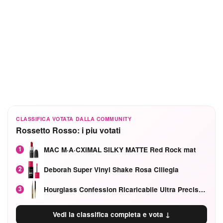
CLASSIFICA VOTATA DALLA COMMUNITY
Rossetto Rosso: i piu votati
MAC M·A·CXIMAL SILKY MATTE Red Rock mat
1
Deborah Super Vinyl Shake Rosa Ciliegia
2
Hourglass Confession Ricaricabile Ultra Preciso Ad Alta Intensità Secretly Classic Red
3
Vedi la classifica completa e vota ↓