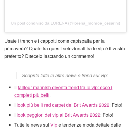
Un post condiviso da LORENA (@lorena_monroe_cesarini)
Usate i trench e i cappotti come capispalla per la
primavera? Quale tra questi selezionati tra le vip è il vostro
preferito? Ditecelo lasciando un commento!
Scoprite tutte le altre news e trend sui vip:
Il
tailleur mannish diventa trend tra le vip: ecco i
completi più belli
.
I
look più belli red carpet dei Brit Awards 2022
: Foto!
I
look peggiori dei vip ai Brit Awards 2022
: Foto!
Tutte le news sui
Vip
e tendenze moda dettate dalle