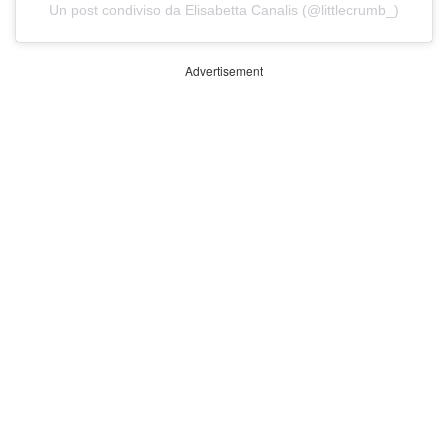
Un post condiviso da Elisabetta Canalis (@littlecrumb_)
Advertisement