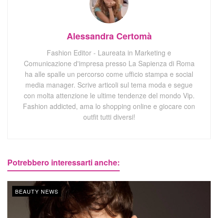
Alessandra Certomà
Fashion Editor - Laureata in Marketing e
Comunicazione d'impresa presso La Sapienza di Roma
ha alle spalle un percorso come ufficio stampa e social
media manager. Scrive articoli sul tema moda e segue
con molta attenzione le ultime tendenze del mondo Vip.
Fashion addicted, ama lo shopping online e giocare con
outfit tutti diversi!
Potrebbero interessarti anche:
BEAUTY NEWS