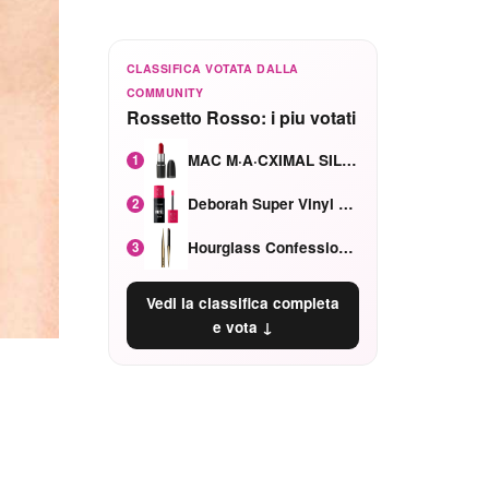
CLASSIFICA VOTATA DALLA
COMMUNITY
Rossetto Rosso: i piu votati
MAC M·A·CXIMAL SILKY MATTE Red Rock mat
1
Deborah Super Vinyl Shake Rosa Ciliegia
2
Hourglass Confession Ricaricabile Ultra Preciso Ad Alta Intensità Secretly Classic Red
3
Vedi la classifica completa
e vota ↓