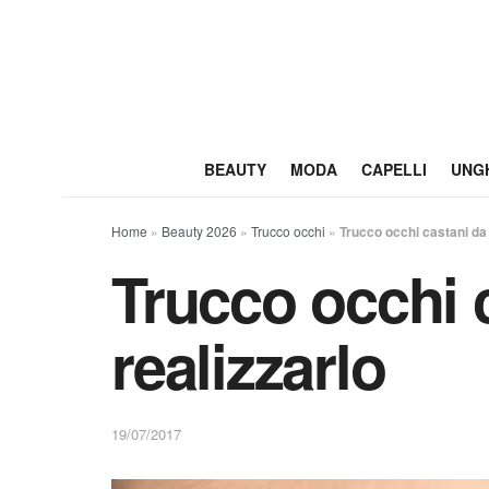
BEAUTY
MODA
CAPELLI
UNG
Home
»
Beauty 2026
»
Trucco occhi
»
Trucco occhi castani da
Trucco occhi 
realizzarlo
19/07/2017