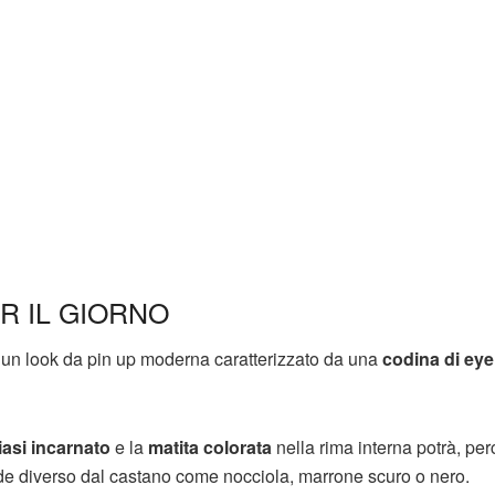
R IL GIORNO
un look da pin up moderna caratterizzato da una
codina di eye
iasi incarnato
e la
matita colorata
nella rima interna potrà, per
iride diverso dal castano come nocciola, marrone scuro o nero.